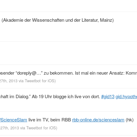
. (Akademie der Wissenschaften und der Literatur, Mainz)
 Absender “doreply@…” zu bekommen. Ist mal ein neuer Ansatz: Komm
27th, 2013
via
Tweetbot for iOS
)
ft im Dialog.” Ab 19 Uhr blogge ich live von dort.
#gid13
gid.hypoth
#ScienceSlam
live im TV, beim RBB
rbb-online.de/scienceslam
(hk)
 27th, 2013
via
Tweetbot for iOS
)