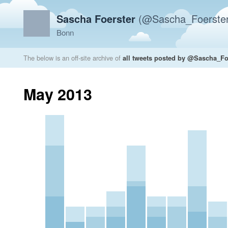
Sascha Foerster
(@Sascha_Foerster
Bonn
The below is an off-site archive of
all tweets posted by @Sascha_Fo
May 2013