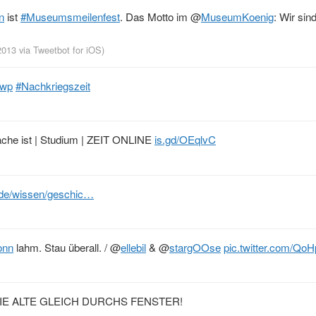
n
ist
#Museumsmeilenfest
. Das Motto im
@
MuseumKoenig
: Wir sind
 2013
via
Tweetbot for iOS
)
Twp
#Nachkriegszeit
che ist | Studium | ZEIT ONLINE
is.gd/OEqlvC
.de/wissen/geschic…
onn
lahm. Stau überall. /
@
ellebil
&
@
stargOOse
pic.twitter.com/QoH
IE ALTE GLEICH DURCHS FENSTER!