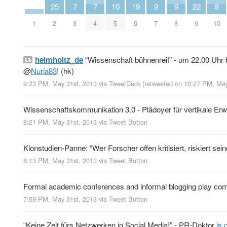
25
7
7
10
19
9
9
22
8
1
2
3
4
5
6
7
8
9
10
helmholtz_de
“Wissenschaft bühnenreif” - um 22.00 Uhr 
@
Nuria83
! (hk)
9:23 PM, May 31st, 2013
via
TweetDeck
(retweeted on 10:27 PM, Ma
Wissenschaftskommunikation 3.0 - Plädoyer für vertikale Er
8:21 PM, May 31st, 2013
via
Tweet Button
Klonstudien-Panne: “Wer Forscher offen kritisiert, riskiert s
8:13 PM, May 31st, 2013
via
Tweet Button
Formal academic conferences and informal blogging play co
7:59 PM, May 31st, 2013
via
Tweet Button
“Keine Zeit fürs Netzwerken in Social Media!” - PR-Doktor
is