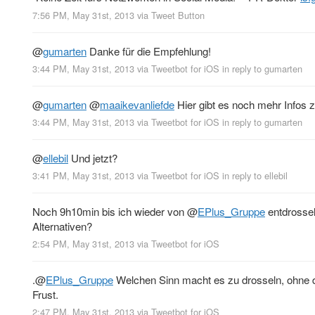
7:56 PM, May 31st, 2013
via
Tweet Button
@
gumarten
Danke für die Empfehlung!
3:44 PM, May 31st, 2013
via
Tweetbot for iOS
in reply to gumarten
@
gumarten
@
maaikevanliefde
Hier gibt es noch mehr Infos 
3:44 PM, May 31st, 2013
via
Tweetbot for iOS
in reply to gumarten
@
ellebil
Und jetzt?
3:41 PM, May 31st, 2013
via
Tweetbot for iOS
in reply to ellebil
Noch 9h10min bis ich wieder von
@
EPlus_Gruppe
entdrossel
Alternativen?
2:54 PM, May 31st, 2013
via
Tweetbot for iOS
.
@
EPlus_Gruppe
Welchen Sinn macht es zu drosseln, ohne 
Frust.
2:47 PM, May 31st, 2013
via
Tweetbot for iOS