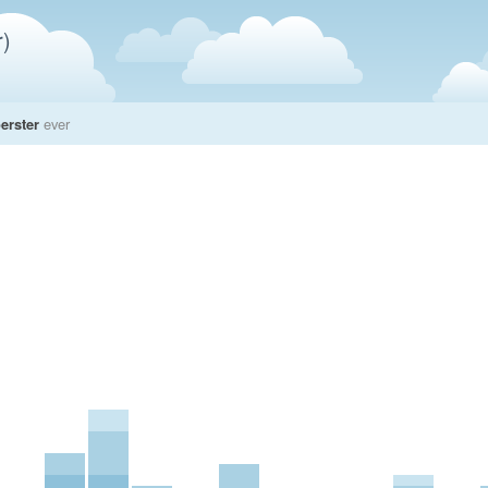
)
erster
ever