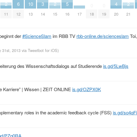
2
6
10
3
2
5
4
2
0
0
11
12
13
14
15
16
17
18
19
20
21
beginnt der
#ScienceSlam
im RBB TV
rbb-online.de/scienceslam
Toi, 
y 31st, 2013
via
Tweetbot for iOS
)
weiterung des Wissenschaftsdialogs auf Studierende
is.gd/5LwBjs
eine Karriere” | Wissen | ZEIT ONLINE
is.gd/OZPX0K
mplementary roles in the academic feedback cycle (FSS)
is.gd/so4qFi
.gd/PZq0RA