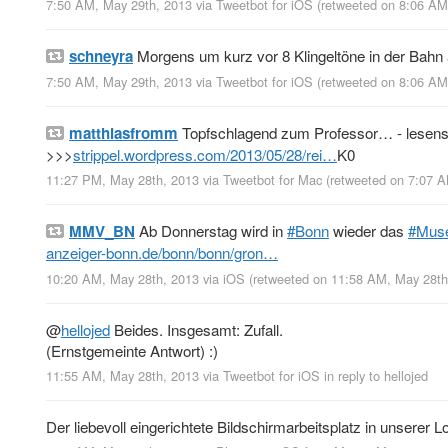
7:50 AM, May 29th, 2013
via
Tweetbot for iOS
(retweeted on 8:06 A
schneyra
Morgens um kurz vor 8 Klingeltöne in der Bahn 
7:50 AM, May 29th, 2013
via
Tweetbot for iOS
(retweeted on 8:06 A
matthiasfromm
Topfschlagend zum Professor… - lesens
>>>
strippel.wordpress.com/2013/05/28/rei…
K0
11:27 PM, May 28th, 2013
via
Tweetbot for Mac
(retweeted on 7:07 
MMV_BN
Ab Donnerstag wird in
#Bonn
wieder das
#Muse
anzeiger-bonn.de/bonn/bonn/gron…
10:20 AM, May 28th, 2013
via
iOS
(retweeted on 11:58 AM, May 28t
@
hellojed
Beides. Insgesamt: Zufall.
(Ernstgemeinte Antwort) :)
11:55 AM, May 28th, 2013
via
Tweetbot for iOS
in reply to hellojed
Der liebevoll eingerichtete Bildschirmarbeitsplatz in unserer 