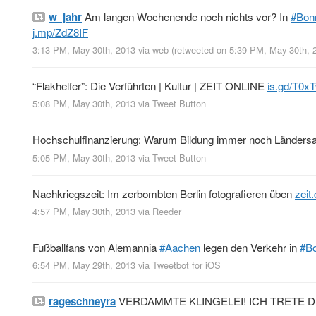
w_jahr
Am langen Wochenende noch nichts vor? In
#Bon
j.mp/ZdZ8IF
3:13 PM, May 30th, 2013
via web
(retweeted on 5:39 PM, May 30th,
“Flakhelfer”: Die Verführten | Kultur | ZEIT ONLINE
is.gd/T0x
5:08 PM, May 30th, 2013
via
Tweet Button
Hochschulfinanzierung: Warum Bildung immer noch Ländersa
5:05 PM, May 30th, 2013
via
Tweet Button
Nachkriegszeit: Im zerbombten Berlin fotografieren üben
zeit
4:57 PM, May 30th, 2013
via
Reeder
Fußballfans von Alemannia
#Aachen
legen den Verkehr in
#B
6:54 PM, May 29th, 2013
via
Tweetbot for iOS
rageschneyra
VERDAMMTE KLINGELEI! ICH TRETE D