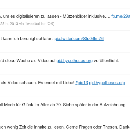
um es digitalisieren zu lassen - Mützenbilder inklusive….
fb.me/29
 28th, 2013
via
Tweetbot for iOS
)
t kann ich beruhigt schlafen.
pic.twitter.com/Stu0rllmZ6
wird diese Woche als Video auf
gid.hypotheses.org
veröffentlicht.
 als Video schauen. Es endet mit Liebe!
#gid13
gid.hypotheses.org
elt Mode für Glück im Alter ab 70. Siehe später in der Aufzeichnung!
auch wenig Zeit die Inhalte zu lesen. Gerne Fragen oder Thesen. Dank