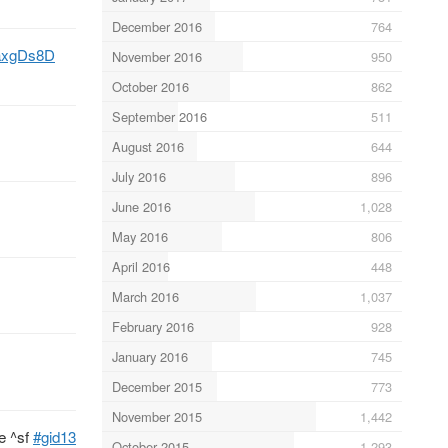
December 2016
764
axgDs8D
November 2016
950
October 2016
862
September 2016
511
August 2016
644
July 2016
896
June 2016
1,028
May 2016
806
April 2016
448
March 2016
1,037
February 2016
928
January 2016
745
December 2015
773
November 2015
1,442
e ^sf
#gid13
October 2015
1,293