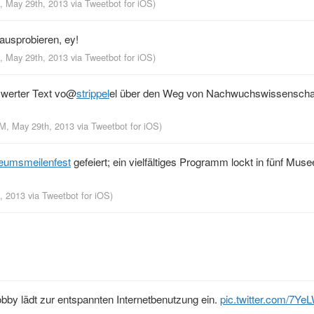
M, May 29th, 2013
via
Tweetbot for iOS
)
ausprobieren, ey!
M, May 29th, 2013
via
Tweetbot for iOS
)
werter Text vo
@
strippel
el über den Weg von Nachwuchswissenschaf
AM, May 29th, 2013
via
Tweetbot for iOS
)
umsmeilenfest
gefeiert; ein vielfältiges Programm lockt in fünf Mus
h, 2013
via
Tweetbot for iOS
)
Lobby lädt zur entspannten Internetbenutzung ein.
pic.twitter.com/7Ye