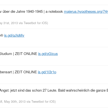
v über die Jahre 1940-1945 | a notebook
majerus.hypotheses.org/74
ay 31st, 2013
via
Tweetbot for iOS
)
ne®
is.gd/qJIqMv
 | Studium | ZEIT ONLINE
is.gd/oGixus
Lebensart | ZEIT ONLINE
is.gd/1I3r1p
gst: jetzt sind das schon 27 Leute. Bald wahrscheinlich die ganze
PM, May 30th, 2013
via
Tweetbot for iOS
)