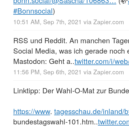
bonn.social/@Sascha/106863…
(🦣
#Bonnsocial
)
10:51 AM, Sep 7th, 2021
via
Zapier.com
RSS und Reddit. An manchen Tagen 
Social Media, was ich gerade noch 
Mastodon: Geht a..
twitter.com/i/we
11:56 PM, Sep 6th, 2021
via
Zapier.com
Linktipp: Der Wahl-O-Mat zur Bund
https://www
.
tagesschau.de/inland
bundestagswahl-101.htm..
twitter.c