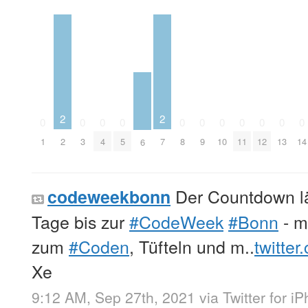
2
2
0
0
0
0
0
0
0
0
0
0
0
2
7
1
3
4
5
8
9
10
11
12
13
14
6
Der Countdown lä
codeweekbonn
Tage bis zur
#CodeWeek
#Bonn
- m
zum
#Coden
, Tüfteln und m..
twitte
Xe
9:12 AM, Sep 27th, 2021
via
Twitter for i