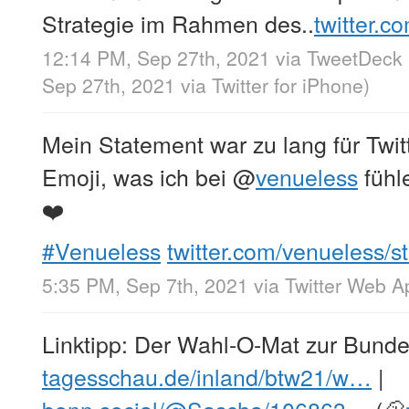
Strategie im Rahmen des..
twitter.c
12:14 PM, Sep 27th, 2021
via
TweetDeck
Sep 27th, 2021
via
Twitter for iPhone
)
Mein Statement war zu lang für Twitt
Emoji, was ich bei
@
venueless
fühl
❤️
#Venueless
twitter.com/venueless/s
5:35 PM, Sep 7th, 2021
via
Twitter Web A
Linktipp: Der Wahl-O-Mat zur Bund
tagesschau.de/inland/btw21/w…
|