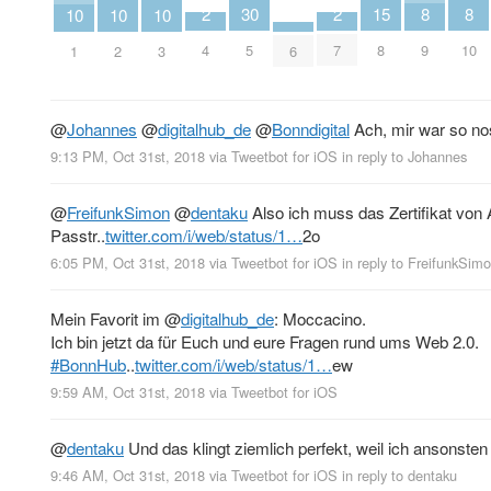
2
2
8
8
30
15
10
10
10
4
7
9
10
5
8
1
2
3
6
@
Johannes
@
digitalhub_de
@
Bonndigital
Ach, mir war so no
9:13 PM, Oct 31st, 2018
via
Tweetbot for iΟS
in reply to Johannes
@
FreifunkSimon
@
dentaku
Also ich muss das Zertifikat von
Passtr..
twitter.com/i/web/status/1…
2o
6:05 PM, Oct 31st, 2018
via
Tweetbot for iΟS
in reply to FreifunkSim
Mein Favorit im
@
digitalhub_de
: Moccacino.
Ich bin jetzt da für Euch und eure Fragen rund ums Web 2.0.
#BonnHub
..
twitter.com/i/web/status/1…
ew
9:59 AM, Oct 31st, 2018
via
Tweetbot for iΟS
@
dentaku
Und das klingt ziemlich perfekt, weil ich ansonsten 
9:46 AM, Oct 31st, 2018
via
Tweetbot for iΟS
in reply to dentaku