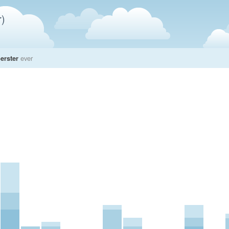
)
erster
ever