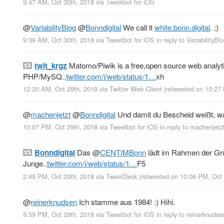
9:47 AM, Oct 30th, 2018
via
Tweetbot for iΟS
@
VariabilityBlog
@
Bonndigital
We call it
white.bonn.digital
. ;)
9:39 AM, Oct 30th, 2018
via
Tweetbot for iΟS
in reply to VariabilityBl
twit_krgz
Matomo/Piwik is a free,open source web analytic
PHP/MySQ..
twitter.com/i/web/status/1…
xh
12:20 AM, Oct 29th, 2018
via
Twitter Web Client
(retweeted on 10:27
@
machenjetzt
@
Bonndigital
Und damit du Bescheid weißt, wa
10:07 PM, Oct 29th, 2018
via
Tweetbot for iΟS
in reply to machenjetz
Bonndigital
Das
@
CENTIMBonn
lädt im Rahmen der Gr
Junge..
twitter.com/i/web/status/1…
F5
2:49 PM, Oct 29th, 2018
via
TweetDeck
(retweeted on 10:06 PM, Oct
@
reinerknudsen
Ich stamme aus 1984! :) Hihi.
9:59 PM, Oct 29th, 2018
via
Tweetbot for iΟS
in reply to reinerknudse