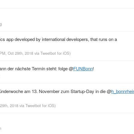
og
s app developed by international developers, that runs on a
 PM, Oct 29th, 2018
via
Tweetbot for iΟS
)
nn der nächste Termin steht: folge
@
FUNBonn
!
t
ünderwoche am 13. November zum Startup-Day in die
@
h_bonnrhei
 29th, 2018
via
Tweetbot for iΟS
)
n