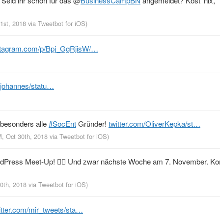
 Seid ihr schon für das
@
BusinessCampBN
angemeldet? Kost’ nix,
31st, 2018
via
Tweetbot for iΟS
)
stagram.com/p/Bpj_GgRjisW/…
m/johannes/statu…
besonders alle
#SocEnt
Gründer!
twitter.com/OliverKepka/st…
M, Oct 30th, 2018
via
Tweetbot for iΟS
)
WordPress Meet-Up! ✌🏻 Und zwar nächste Woche am 7. November. K
30th, 2018
via
Tweetbot for iΟS
)
itter.com/mir_tweets/sta…