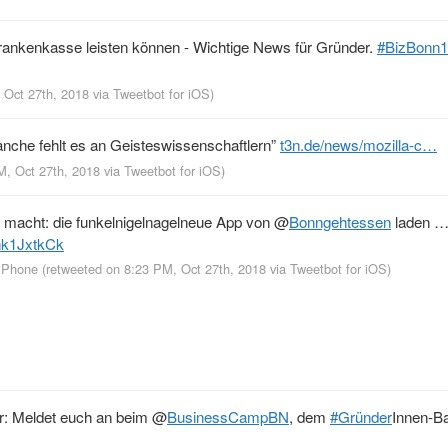
Krankenkasse leisten können - Wichtige News für Gründer.
#BizBonn
, Oct 27th, 2018
via
Tweetbot for iΟS
)
anche fehlt es an Geisteswissenschaftlern”
t3n.de/news/mozilla-c…
M, Oct 27th, 2018
via
Tweetbot for iΟS
)
cht: die funkelnigelnagelneue App von ⁦
@
Bonngehtessen
⁩ laden …
ihk1JxtkCk
 iPhone
(retweeted on 8:23 PM, Oct 27th, 2018
via
Tweetbot for iΟS
)
ar: Meldet euch an beim
@
BusinessCampBN
, dem
#Gründer
​Innen-