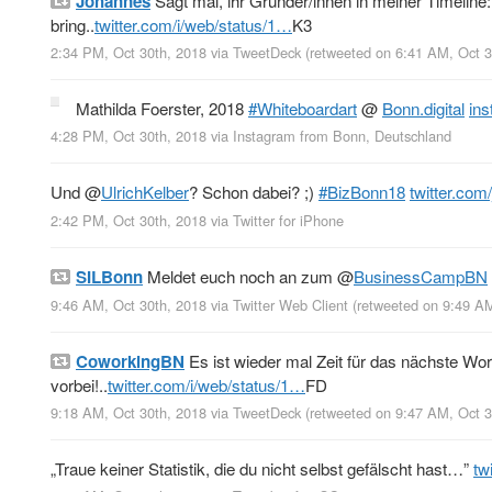
Johannes
Sagt mal, ihr Gründer/innen in meiner Timeline:
bring..
twitter.com/i/web/status/1…
K3
2:34 PM, Oct 30th, 2018
via
TweetDeck
(retweeted on 6:41 AM, Oct 
Mathilda Foerster, 2018
#Whiteboardart
@
Bonn.digital
in
4:28 PM, Oct 30th, 2018
via
Instagram
from
Bonn, Deutschland
Und
@
UlrichKelber
? Schon dabei? ;)
#BizBonn18
twitter.co
2:42 PM, Oct 30th, 2018
via
Twitter for iPhone
SILBonn
Meldet euch noch an zum
@
BusinessCampBN
9:46 AM, Oct 30th, 2018
via
Twitter Web Client
(retweeted on 9:49 A
CoworkingBN
Es ist wieder mal Zeit für das nächste 
vorbei!..
twitter.com/i/web/status/1…
FD
9:18 AM, Oct 30th, 2018
via
TweetDeck
(retweeted on 9:47 AM, Oct 
„Traue keiner Statistik, die du nicht selbst gefälscht hast…”
tw