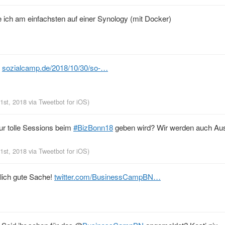
ch am einfachsten auf einer Synology (mit Docker)
:
sozialcamp.de/2018/10/30/so-…
31st, 2018
via
Tweetbot for iΟS
)
ur tolle Sessions beim
#BizBonn18
geben wird? Wir werden auch Aus
31st, 2018
via
Tweetbot for iΟS
)
lich gute Sache!
twitter.com/BusinessCampBN…