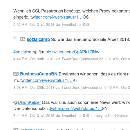
Wenn ich SSL-Passtrough benötige, welchen Proxy bekomme i
eingeric..
twitter.com/i/web/status/1…
O6
9:02 AM, Oct 31st, 2018
via
Tweetbot for iΟS
sozialcamp
So war das Barcamp Soziale Arbeit 2018
#sozialcamp
/jm
pic.twitter.com/SpAPk17iNw
4:44 PM, Oct 30th, 2018
via
TweetDeck
(retweeted on 6:51 AM, Oct 
BusinessCampBN
Erwähnten wir schon, dass es nicht n
im..
twitter.com/i/web/status/1…
KT
3:08 PM, Oct 30th, 2018
via
TweetDeck
(retweeted on 6:45 AM, Oct 
@
UlrichKelber
Das war uns auch schon eine News wert: wirk
Der Datenschutz i..
twitter.com/i/web/status/1…
8N
6:44 AM, Oct 31st, 2018
via
Tweetbot for iΟS
in reply to UlrichKelber