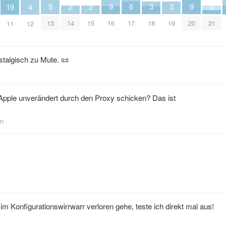
5
2
2
2
9
6
3
3
9
19
4
13
14
15
21
16
17
18
19
20
11
12
stalgisch zu Mute. 📜
 Apple unverändert durch den Proxy schicken? Das ist
on
im Konfigurationswirrwarr verloren gehe, teste ich direkt mal aus!