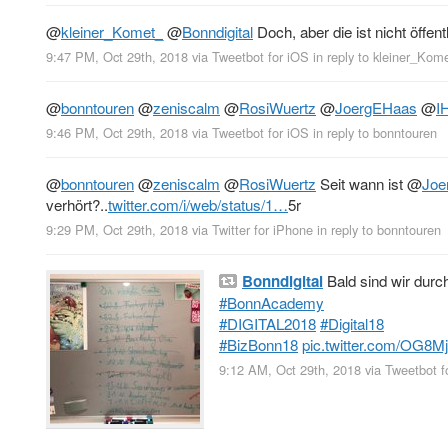
@
kleiner_Komet_
@
Bonndigital
Doch, aber die ist nicht öffentl
9:47 PM, Oct 29th, 2018
via
Tweetbot for iΟS
in reply to kleiner_Kom
@
bonntouren
@
zeniscalm
@
RosiWuertz
@
JoergEHaas
@
I
9:46 PM, Oct 29th, 2018
via
Tweetbot for iΟS
in reply to bonntouren
@
bonntouren
@
zeniscalm
@
RosiWuertz
Seit wann ist
@
Joe
verhört?..
twitter.com/i/web/status/1…
5r
9:29 PM, Oct 29th, 2018
via
Twitter for iPhone
in reply to bonntouren
Bonndigital
Bald sind wir durc
#BonnAcademy
#DIGITAL2018
#Digital18
#BizBonn18
pic.twitter.com/OG8M
9:12 AM, Oct 29th, 2018
via
Tweetbot f