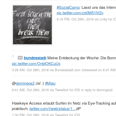
#SozialCamp
: Lasst uns das Inter
pic.twitter.com/ze0M51lV2n
9:16 PM, Oct 29th, 2018
via
Linky for i
bundesstadt
Meine Entdeckung der Woche: Die Bon
pic.twitter.com/OnbiOKCuUx
3:28 AM, Oct 28th, 2018
via
Bundesstadt.com
(retweeted on 6:47 AM
@
domingos2
Ja! :)
#Miau
6:41 AM, Oct 29th, 2018
via
Tweetbot for iΟS
in reply to domingos2
Hawkeye Access erlaubt Surfen im Netz via Eye-Tracking auf
praktisch..
twitter.com/i/web/status/1…
dP
1:30 PM, Oct 28th, 2018
via
Tweetbot for iΟS