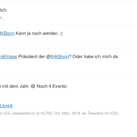
ich.
et_
HKBonn
Kann ja noch werden. ;)
rgEHaas
Präsident der
@
IHKBonn
? Oder habe ich mich da
h mit dem Jahr. 😅 Noch 4 Events:
jLfmk8
or iΟS
(retweeted on 9:18 PM, Oct 29th, 2018
via
Tweetbot for iΟS
)