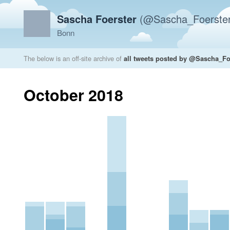
Sascha Foerster
(@Sascha_Foerster
Bonn
The below is an off-site archive of
all tweets posted by @Sascha_Fo
October 2018