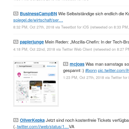
BusinessCampBN
Wie Selbstständige sich endlich die 
spiegel.de/wirtschaft/ser…
8:32 PM, Oct 27th, 2018
via
Tweetbot for iΟS
(retweeted on 8:33 PM
papierjunge
Mein Reden: „Mozilla-Chefin: In der Tech-Br
4:18 PM, Oct 22nd, 2018
via
Twitter Web Client
(retweeted on 8:27 P
mcjoas
Was man samstags so ma
gespannt :)
#bonn
pic.twitter.com/
1:23 PM, Oct 27th, 2018
via
Twitter for
OliverKepka
Jetzt sind noch kostenfreie Tickets verfügb
(..
twitter.com/i/web/status/1…
VA