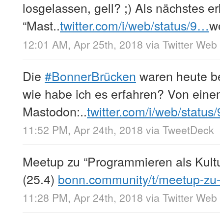
losgelassen, gell? ;) Als nächstes erk
“Mast..
twitter.com/i/web/status/9…
w
12:01 AM, Apr 25th, 2018
via
Twitter Web 
Die
#BonnerBrücken
waren heute b
wie habe ich es erfahren? Von ein
Mastodon:..
twitter.com/i/web/status
11:52 PM, Apr 24th, 2018
via
TweetDeck
Meetup zu “Programmieren als Kult
(25.4)
bonn.community/t/meetup-zu
11:28 PM, Apr 24th, 2018
via
Twitter Web 