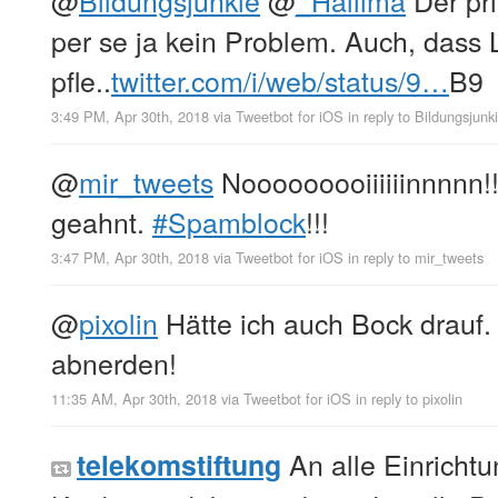
per se ja kein Problem. Auch, dass 
pfle..
twitter.com/i/web/status/9…
B9
3:49 PM, Apr 30th, 2018
via
Tweetbot for iΟS
in reply to Bildungsjunk
@
mir_tweets
Nooooooooiiiiiinnnnn!!!
geahnt.
#Spamblock
!!!
3:47 PM, Apr 30th, 2018
via
Tweetbot for iΟS
in reply to mir_tweets
@
pixolin
Hätte ich auch Bock drauf. :
abnerden!
11:35 AM, Apr 30th, 2018
via
Tweetbot for iΟS
in reply to pixolin
An alle Einricht
telekomstiftung