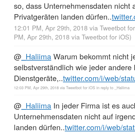
so, dass Unternehmensdaten nicht 
Privatgeräten landen dürfen..
twitte
12:01 PM, Apr 29th, 2018
via
Tweetbot fo
PM, Apr 29th, 2018
via
Tweetbot for iΟS
)
@
_Haliima
Warum bekommt nicht je
selbstverständlich wie jeder andere
Dienstgeräte,..
twitter.com/i/web/sta
12:03 PM, Apr 29th, 2018
via
Tweetbot for iΟS
in reply to _Haliima
@
_Haliima
In jeder Firma ist es auc
Unternehmensdaten nicht auf irgen
landen dürfen..
twitter.com/i/web/st