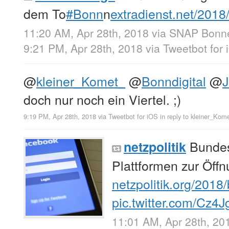
dem To
#Bonn
n
extradienst.net/201
11:20 AM, Apr 28th, 2018
via
SNAP Bonne
9:21 PM, Apr 28th, 2018
via
Tweetbot for 
@
kleiner_Komet_
@
Bonndigital
@
doch nur noch ein Viertel. ;)
9:19 PM, Apr 28th, 2018
via
Tweetbot for iΟS
in reply to kleiner_Kom
Bundest
netzpolitik
Plattformen zur Öffn
netzpolitik.org/201
pic.twitter.com/Cz4J
11:01 AM, Apr 28th, 20