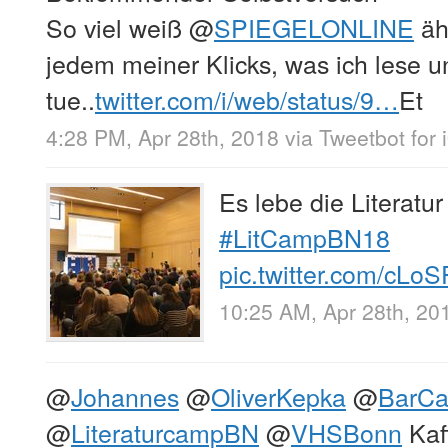
So viel weiß
@
SPIEGELONLINE
äh
jedem meiner Klicks, was ich lese u
tue..
twitter.com/i/web/status/9…
Et
4:28 PM, Apr 28th, 2018
via
Tweetbot for 
Es lebe die Literatu
#LitCampBN18
pic.twitter.com/c
10:25 AM, Apr 28th, 20
@
Johannes
@
OliverKepka
@
BarC
@
LiteraturcampBN
@
VHSBonn
Kaff