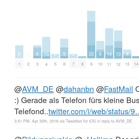
9
8
6
6
22
4
2
2
14
13
10
0
6
10
1
3
9
13
5
7
8
14
2
11
12
4
@
AVM_DE
@
dahanbn
@
FastMail
O
:) Gerade als Telefon fürs kleine Bu
Telefond..
twitter.com/i/web/status/
3:51 PM, Apr 30th, 2018
via
Tweetbot for iΟS
in reply to AVM_DE
@
Bildungsjunkie
@
_Haliima
Der pri