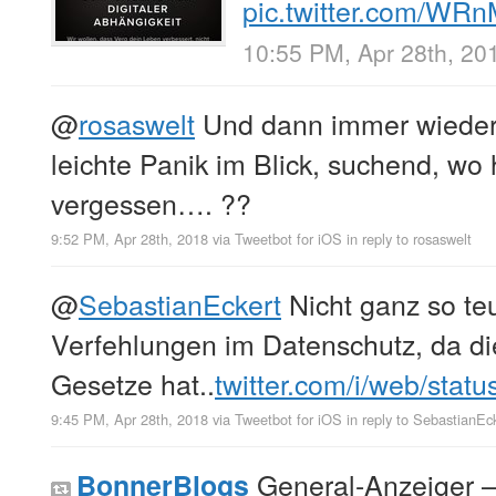
pic.twitter.com/WR
10:55 PM, Apr 28th, 20
@
rosaswelt
Und dann immer wieder
leichte Panik im Blick, suchend, wo
vergessen…. ??
9:52 PM, Apr 28th, 2018
via
Tweetbot for iΟS
in reply to rosaswelt
@
SebastianEckert
Nicht ganz so teu
Verfehlungen im Datenschutz, da di
Gesetze hat..
twitter.com/i/web/stat
9:45 PM, Apr 28th, 2018
via
Tweetbot for iΟS
in reply to SebastianEc
General-Anzeiger –
BonnerBlogs