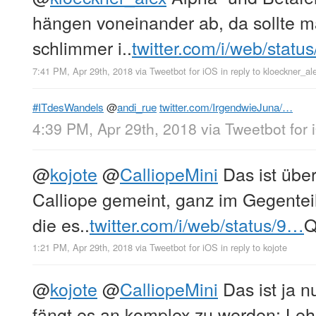
hängen voneinander ab, da sollte
schlimmer i..
twitter.com/i/web/statu
7:41 PM, Apr 29th, 2018
via
Tweetbot for iΟS
in reply to kloeckner_al
#ITdesWandels
@
andi_rue
twitter.com/IrgendwieJuna/…
4:39 PM, Apr 29th, 2018
via
Tweetbot for 
@
kojote
@
CalliopeMini
Das ist übe
Calliope gemeint, ganz im Gegentei
die es..
twitter.com/i/web/status/9…
1:21 PM, Apr 29th, 2018
via
Tweetbot for iΟS
in reply to kojote
@
kojote
@
CalliopeMini
Das ist ja 
fängt es an komplex zu werden: Lehr