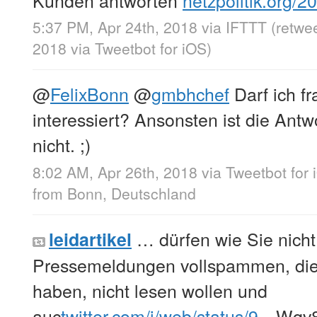
Kunden antworten
netzpolitik.org/
5:37 PM, Apr 24th, 2018
via
IFTTT
(retwe
2018
via
Tweetbot for iΟS
)
@
FelixBonn
@
gmbhchef
Darf ich f
interessiert? Ansonsten ist die Antw
nicht. ;)
8:02 AM, Apr 26th, 2018
via
Tweetbot for 
from
Bonn, Deutschland
… dürfen wie Sie nicht
leidartikel
Pressemeldungen vollspammen, die S
haben, nicht lesen wollen und
auc
twitter.com/i/web/status/9…
Wqv