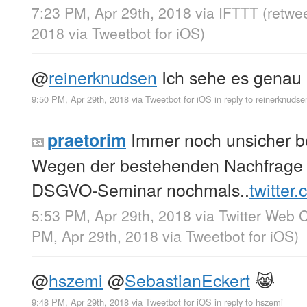
7:23 PM, Apr 29th, 2018
via
IFTTT
(retwe
2018
via
Tweetbot for iΟS
)
@
reinerknudsen
Ich sehe es genau 
9:50 PM, Apr 29th, 2018
via
Tweetbot for iΟS
in reply to reinerknudse
Immer noch unsicher b
praetorim
Wegen der bestehenden Nachfrage 
DSGVO-Seminar nochmals..
twitter
5:53 PM, Apr 29th, 2018
via
Twitter Web C
PM, Apr 29th, 2018
via
Tweetbot for iΟS
)
@
hszemi
@
SebastianEckert
😹
9:48 PM, Apr 29th, 2018
via
Tweetbot for iΟS
in reply to hszemi