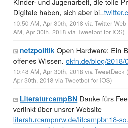
Kinder- und Jugenarbeit, die tolle P
Digitale haben, sich aber bi..
twitter
10:50 AM, Apr 30th, 2018
via
Twitter Web 
AM, Apr 30th, 2018
via
Tweetbot for iΟS
)
Open Hardware: Ein B
netzpolitik
offenes Wissen.
okfn.de/blog/2018
10:48 AM, Apr 30th, 2018
via
TweetDeck
Apr 30th, 2018
via
Tweetbot for iΟS
)
Danke fürs Feed
LiteraturcampBN
verlinkt über unsrer Website
literaturcampnrw.de/litcampbn18-s