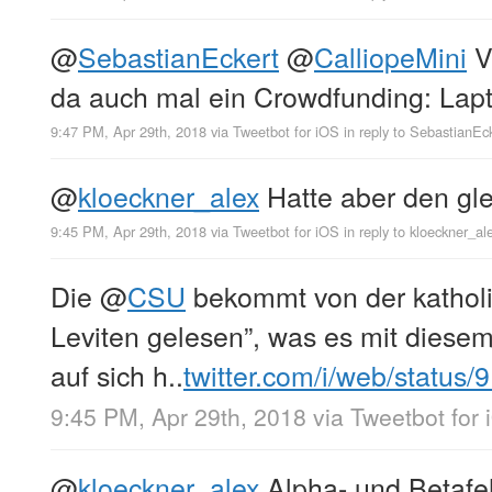
@
SebastianEckert
@
CalliopeMini
V
da auch mal ein Crowdfunding: Lapt
9:47 PM, Apr 29th, 2018
via
Tweetbot for iΟS
in reply to SebastianEc
@
kloeckner_alex
Hatte aber den gl
9:45 PM, Apr 29th, 2018
via
Tweetbot for iΟS
in reply to kloeckner_al
Die
@
CSU
bekommt von der katholi
Leviten gelesen”, was es mit diese
auf sich h..
twitter.com/i/web/status
9:45 PM, Apr 29th, 2018
via
Tweetbot for 
@
kloeckner_alex
Alpha- und Betafehl