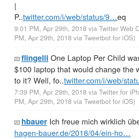
|
P..
twitter.com/i/web/status/9…
eq
9:01 PM, Apr 29th, 2018
via
Twitter Web C
PM, Apr 29th, 2018
via
Tweetbot for iΟS
)
One Laptop Per Child was
flingelli
$100 laptop that would change the
to it? Well, fo..
twitter.com/i/web/sta
7:39 PM, Apr 29th, 2018
via
Twitter for i
PM, Apr 29th, 2018
via
Tweetbot for iΟS
)
Ich freue mich wirklich ü
hbauer
hagen-bauer.de/2018/04/ein-ho…