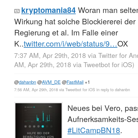
Woran man selten
kryptomania84
Wirkung hat solche Blockiererei der
Regierung et al. Im Falle einer
K..
twitter.com/i/web/status/9…
OX
7:37 AM, Apr 29th, 2018
via
Twitter for An
AM, Apr 29th, 2018
via
Tweetbot for iΟS
)
@
dahanbn
@
AVM_DE
@
FastMail
+1
7:56 AM, Apr 29th, 2018
via
Tweetbot for iΟS
in reply to dahanbn
Neues bei Vero, pas
Aufnerksamkeits-Se
#LitCampBN18
.