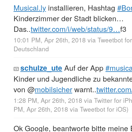
Musical.ly
installieren, Hashtag
#Bo
Kinderzimmer der Stadt blicken…
Das..
twitter.com/i/web/status/9…
f3
10:01 PM, Apr 26th, 2018
via
Tweetbot fo
Deutschland
Auf der App
#musica
schulze_ute
Kinder und Jugendliche zu bekannt
von
@
mobilsicher
warnt..
twitter.co
1:28 PM, Apr 26th, 2018
via
Twitter for i
PM, Apr 26th, 2018
via
Tweetbot for iΟS
)
Ok Google, beantworte bitte meine