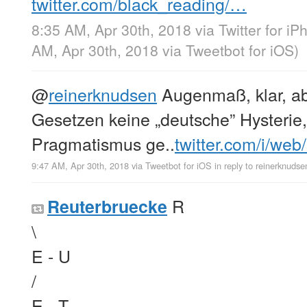
twitter.com/black_reading/…
8:35 AM, Apr 30th, 2018
via
Twitter for i
AM, Apr 30th, 2018
via
Tweetbot for iΟS
)
@
reinerknudsen
Augenmaß, klar, ab
Gesetzen keine „deutsche” Hysterie
Pragmatismus ge..
twitter.com/i/web
9:47 AM, Apr 30th, 2018
via
Tweetbot for iΟS
in reply to reinerknudse
R
Reuterbruecke
\
E - U
/
E - T