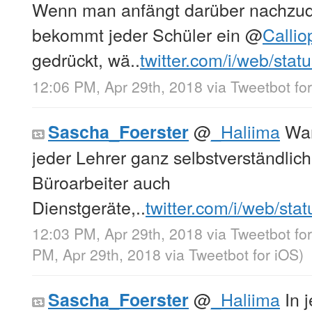
Wenn man anfängt darüber nachz
bekommt jeder Schüler ein
@
Callio
gedrückt, wä..
twitter.com/i/web/sta
12:06 PM, Apr 29th, 2018
via
Tweetbot fo
@
_Haliima
War
Sascha_Foerster
jeder Lehrer ganz selbstverständlic
Büroarbeiter auch
Dienstgeräte,..
twitter.com/i/web/sta
12:03 PM, Apr 29th, 2018
via
Tweetbot fo
PM, Apr 29th, 2018
via
Tweetbot for iΟS
)
@
_Haliima
In j
Sascha_Foerster