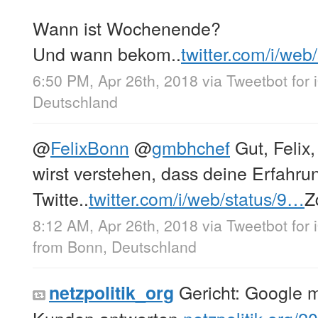
Wann ist Wochenende?
Und wann bekom..
twitter.com/i/web
6:50 PM, Apr 26th, 2018
via
Tweetbot for 
Deutschland
@
FelixBonn
@
gmbhchef
Gut, Felix,
wirst verstehen, dass deine Erfahrun
Twitte..
twitter.com/i/web/status/9…
Z
8:12 AM, Apr 26th, 2018
via
Tweetbot for 
from
Bonn, Deutschland
Gericht: Google m
netzpolitik_org