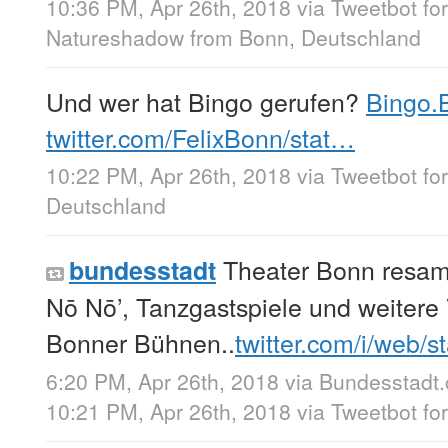
10:36 PM, Apr 26th, 2018
via
Tweetbot fo
Natureshadow
from
Bonn, Deutschland
Und wer hat Bingo gerufen?
Bingo.B
twitter.com/FelixBonn/stat…
10:22 PM, Apr 26th, 2018
via
Tweetbot fo
Deutschland
Theater Bonn resamp
bundesstadt
Nō Nō’, Tanzgastspiele und weitere
Bonner Bühnen..
twitter.com/i/web/
6:20 PM, Apr 26th, 2018
via
Bundesstadt
10:21 PM, Apr 26th, 2018
via
Tweetbot fo