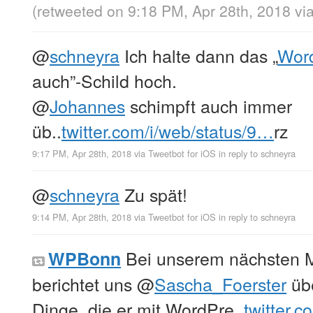
(retweeted on 9:18 PM, Apr 28th, 2018
vi
@
schneyra
Ich halte dann das „
Wor
auch”-Schild hoch.
@
Johannes
schimpft auch immer
üb..
twitter.com/i/web/status/9…
rz
9:17 PM, Apr 28th, 2018
via
Tweetbot for iΟS
in reply to schneyra
@
schneyra
Zu spät!
9:14 PM, Apr 28th, 2018
via
Tweetbot for iΟS
in reply to schneyra
Bei unserem nächsten 
WPBonn
berichtet uns
@
Sascha_Foerster
übe
Dinge, die er mit WordPre..
twitter.