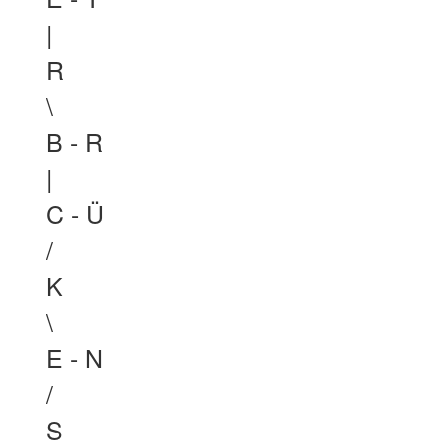
|
R
\
B - R
|
C - Ü
/
K
\
E - N
/
S