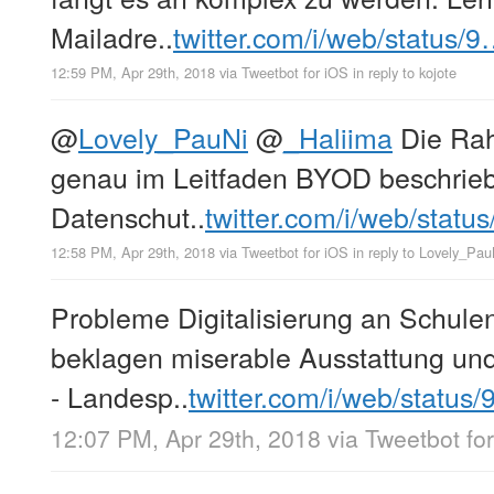
Mailadre..
twitter.com/i/web/status/
12:59 PM, Apr 29th, 2018
via
Tweetbot for iΟS
in reply to kojote
@
Lovely_PauNi
@
_Haliima
Die Ra
genau im Leitfaden BYOD beschriebe
Datenschut..
twitter.com/i/web/statu
12:58 PM, Apr 29th, 2018
via
Tweetbot for iΟS
in reply to Lovely_Pau
Probleme Digitalisierung an Schule
beklagen miserable Ausstattung un
- Landesp..
twitter.com/i/web/status
12:07 PM, Apr 29th, 2018
via
Tweetbot fo