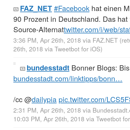
#Facebook
hat einen Ma
FAZ_NET
90 Prozent in Deutschland. Das hat
Source-Alternat
twitter.com/i/web/st
3:36 PM, Apr 26th, 2018
via
FAZ.NET
(re
26th, 2018
via
Tweetbot for iΟS
)
Bonner Blogs: Bis 
bundesstadt
bundesstadt.com/linktipps/bonn…
/cc
@
dailypia
pic.twitter.com/LCS5
2:31 PM, Apr 26th, 2018
via
Bundesstadt
10:03 PM, Apr 26th, 2018
via
Tweetbot fo