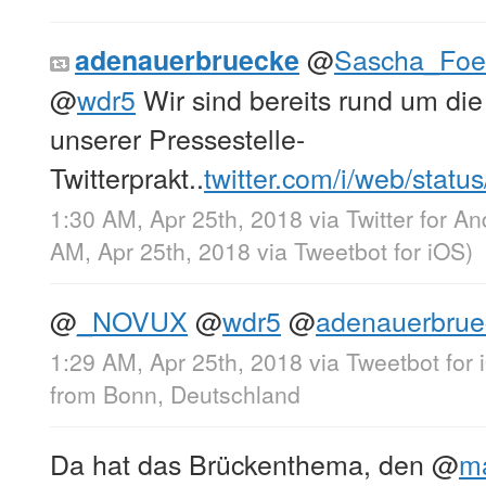
@
Sascha_Foer
adenauerbruecke
@
wdr5
Wir sind bereits rund um die
unserer Pressestelle-
Twitterprakt..
twitter.com/i/web/statu
1:30 AM, Apr 25th, 2018
via
Twitter for An
AM, Apr 25th, 2018
via
Tweetbot for iΟS
)
@
_NOVUX
@
wdr5
@
adenauerbrue
1:29 AM, Apr 25th, 2018
via
Tweetbot for 
from
Bonn, Deutschland
Da hat das Brückenthema, den
@
m