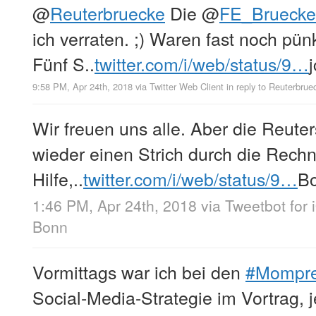
@
Reuterbruecke
Die
@
FE_Bruecke
ich verraten. ;) Waren fast noch pün
Fünf S..
twitter.com/i/web/status/9…
j
9:58 PM, Apr 24th, 2018
via
Twitter Web Client
in reply to Reuterbrue
Wir freuen uns alle. Aber die Reute
wieder einen Strich durch die Rechn
Hilfe,..
twitter.com/i/web/status/9…
B
1:46 PM, Apr 24th, 2018
via
Tweetbot for 
Bonn
Vormittags war ich bei den
#Mompre
Social-Media-Strategie im Vortrag, j