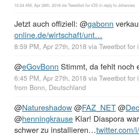
10:24 AM, Apr 28th, 2018
via
Tweetbot for iΟS
in reply to Johannes
Jetzt auch offiziell:
@
gabonn
verkau
online.de/wirtschaft/unt…
8:59 PM, Apr 27th, 2018
via
Tweetbot for 
@
eGovBonn
Stimmt, da fehlt noch 
6:45 PM, Apr 27th, 2018
via
Tweetbot for 
from
Bonn, Deutschland
@
Natureshadow
@
FAZ_NET
@
Dec
@
henningkrause
Klar! Diaspora war 
schwer zu installieren…
twitter.com/