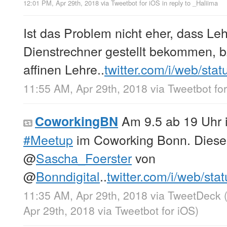
12:01 PM, Apr 29th, 2018
via
Tweetbot for iΟS
in reply to _Haliima
Ist das Problem nicht eher, dass Leh
Dienstrechner gestellt bekommen, b
affinen Lehre..
twitter.com/i/web/sta
11:55 AM, Apr 29th, 2018
via
Tweetbot fo
Am 9.5 ab 19 Uhr 
CoworkingBN
#Meetup
im Coworking Bonn. Diese
@
Sascha_Foerster
von
@
Bonndigital
..
twitter.com/i/web/sta
11:35 AM, Apr 29th, 2018
via
TweetDeck
Apr 29th, 2018
via
Tweetbot for iΟS
)