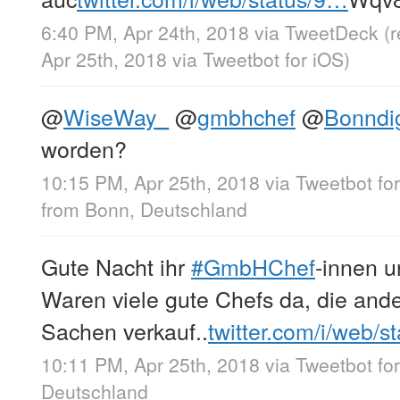
6:40 PM, Apr 24th, 2018
via
TweetDeck
(
Apr 25th, 2018
via
Tweetbot for iΟS
)
@
WiseWay_
@
gmbhchef
@
Bonndig
worden?
10:15 PM, Apr 25th, 2018
via
Tweetbot fo
from
Bonn, Deutschland
Gute Nacht ihr
#GmbHChef
-innen 
Waren viele gute Chefs da, die and
Sachen verkauf..
twitter.com/i/web/s
10:11 PM, Apr 25th, 2018
via
Tweetbot fo
Deutschland