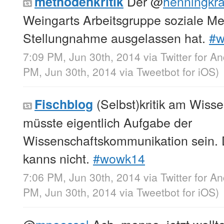
Der
@
henningkr
methodenkritik
Weingarts Arbeitsgruppe soziale Me
Stellungnahme ausgelassen hat.
#w
7:09 PM, Jun 30th, 2014
via
Twitter for A
PM, Jun 30th, 2014
via
Tweetbot for iΟS
)
(Selbst)kritik am Wiss
Fischblog
müsste eigentlich Aufgabe der
Wissenschaftskommunikation sein. 
kanns nicht.
#wowk14
7:06 PM, Jun 30th, 2014
via
Twitter for A
PM, Jun 30th, 2014
via
Tweetbot for iΟS
)