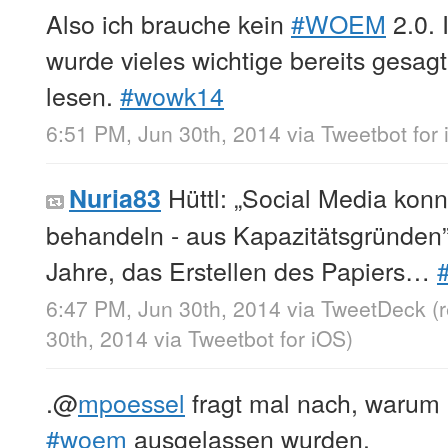
Also ich brauche kein
#WOEM
2.0. 
wurde vieles wichtige bereits gesag
lesen.
#wowk14
6:51 PM, Jun 30th, 2014
via
Tweetbot for
Hüttl: „Social Media konn
Nuria83
behandeln - aus Kapazitätsgründen”
Jahre, das Erstellen des Papiers…
6:47 PM, Jun 30th, 2014
via
TweetDeck
(
30th, 2014
via
Tweetbot for iΟS
)
.
@
mpoessel
fragt mal nach, warum 
#woem
ausgelassen wurden.