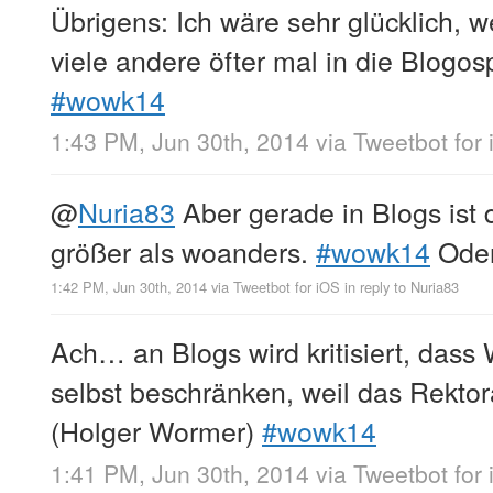
Übrigens: Ich wäre sehr glücklich, 
viele andere öfter mal in die Blogos
#wowk14
1:43 PM, Jun 30th, 2014
via
Tweetbot for
@
Nuria83
Aber gerade in Blogs ist d
größer als woanders.
#wowk14
Oder
1:42 PM, Jun 30th, 2014
via
Tweetbot for iΟS
in reply to Nuria83
Ach… an Blogs wird kritisiert, dass 
selbst beschränken, weil das Rekto
(Holger Wormer)
#wowk14
1:41 PM, Jun 30th, 2014
via
Tweetbot for