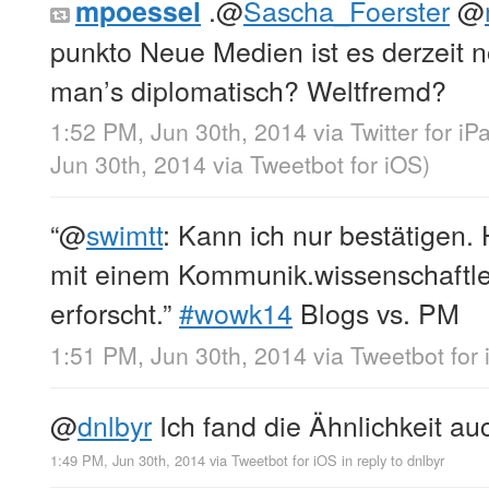
.
@
Sascha_Foerster
@
mpoessel
punkto Neue Medien ist es derzeit n
man’s diplomatisch? Weltfremd?
1:52 PM, Jun 30th, 2014
via
Twitter for iP
Jun 30th, 2014
via
Tweetbot for iΟS
)
“
@
swimtt
: Kann ich nur bestätigen.
mit einem Kommunik.wissenschaftler
erforscht.”
#wowk14
Blogs vs. PM
1:51 PM, Jun 30th, 2014
via
Tweetbot for
@
dnlbyr
Ich fand die Ähnlichkeit auch
1:49 PM, Jun 30th, 2014
via
Tweetbot for iΟS
in reply to dnlbyr