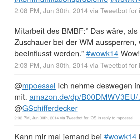
2:08 PM, Jun 30th, 2014
via
Tweetbot for
Mitarbeit des BMBF:” Das wäre, als
Zuschauer bei der WM aussperren, w
beeinflusst werden.”
#wowk14
Wow!
2:03 PM, Jun 30th, 2014
via
Tweetbot for
@
mpoessel
Ich nehme deswegen i
mit.
amazon.de/dp/B00DMWV3EU
@
GSchifferdecker
2:02 PM, Jun 30th, 2014
via
Tweetbot for iΟS
in reply to mpoessel
Kann mir mal jemand bei
#wowk14