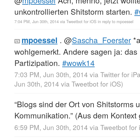
@
mpoessel
Ach, menno, jetzt wollte
unkontrollierten Shitstorm starten.
#
7:04 PM, Jun 30th, 2014
via
Tweetbot for iΟS
in reply to mpoessel
.
@
Sascha_Foerster
*a
mpoessel
wohlgemerkt. Andere sagen ja: das 
Partizipation.
#wowk14
7:03 PM, Jun 30th, 2014
via
Twitter for iP
Jun 30th, 2014
via
Tweetbot for iΟS
)
“Blogs sind der Ort von Shitstorms u
Kommunikation.” (Aus dem Kontext 
6:59 PM, Jun 30th, 2014
via
Tweetbot for