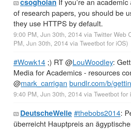
If you’re an academic 
csoghoian
of research papers, you should be 
they use HTTPS by default.
9:00 PM, Jun 30th, 2014
via
Twitter Web C
PM, Jun 30th, 2014
via
Tweetbot for iΟS
)
#Wowk14
;) RT
@
LouWoodley
: Get
Media for Academics - resources co
@
mark_carrigan
bundlr.com/b/getti
9:40 PM, Jun 30th, 2014
via
Tweetbot for
#thebobs2014
: P
DeutscheWelle
überreicht Hauptpreis an ägyptisch