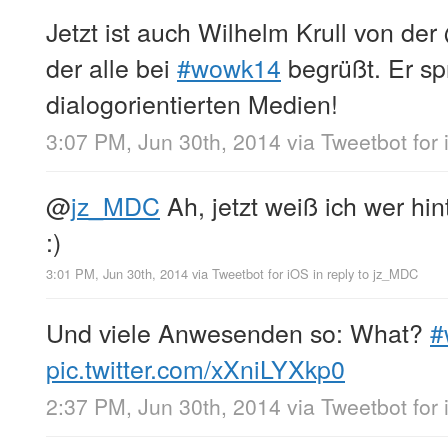
Jetzt ist auch Wilhelm Krull von der
der alle bei
#wowk14
begrüßt. Er sp
dialogorientierten Medien!
3:07 PM, Jun 30th, 2014
via
Tweetbot for
@
jz_MDC
Ah, jetzt weiß ich wer hin
:)
3:01 PM, Jun 30th, 2014
via
Tweetbot for iΟS
in reply to jz_MDC
Und viele Anwesenden so: What?
#
pic.twitter.com/xXniLYXkp0
2:37 PM, Jun 30th, 2014
via
Tweetbot for