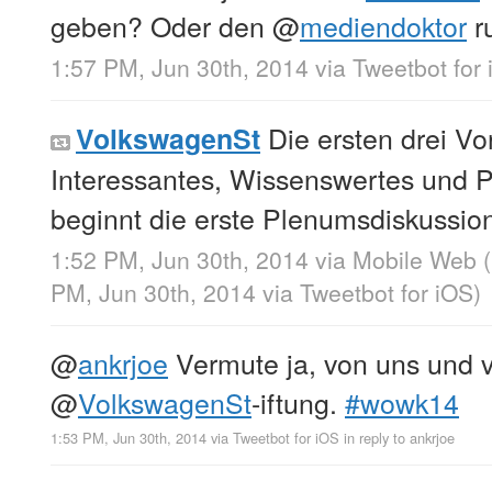
geben? Oder den
@
mediendoktor
ru
1:57 PM, Jun 30th, 2014
via
Tweetbot for
Die ersten drei Vo
VolkswagenSt
Interessantes, Wissenswertes und Pr
beginnt die erste Plenumsdiskussi
1:52 PM, Jun 30th, 2014
via
Mobile Web 
PM, Jun 30th, 2014
via
Tweetbot for iΟS
)
@
ankrjoe
Vermute ja, von uns und 
@
VolkswagenSt
-iftung.
#wowk14
1:53 PM, Jun 30th, 2014
via
Tweetbot for iΟS
in reply to ankrjoe