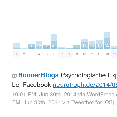
8
9
11
27
15
15
16
32
3
3
4
19
6
7
5
3
1
6
4
11
12
13
2
8
7
10
14
9
Psychologische Ex
BonnerBlogs
bei Facebook
neurotroph.de/2014/
10:01 PM, Jun 30th, 2014
via
WordPress
PM, Jun 30th, 2014
via
Tweetbot for iΟS
)