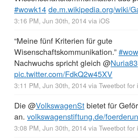
#wowk14
de.m.wikipedia.org/wiki/
3:16 PM, Jun 30th, 2014
via
iOS
“Meine fünf Kriterien für gute
Wisenschaftskommunikation.”
#wow
Nachwuchs spricht gleich
@
Nuria83
pic.twitter.com/FdkQ2w45XV
3:11 PM, Jun 30th, 2014
via
Tweetbot for
Die
@
VolkswagenSt
bietet für Gefö
an.
volkswagenstiftung.de/foerderu
3:08 PM, Jun 30th, 2014
via
Tweetbot for