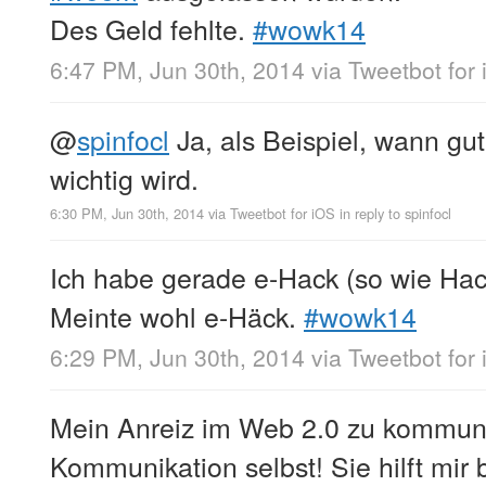
Des Geld fehlte.
#wowk14
6:47 PM, Jun 30th, 2014
via
Tweetbot for
@
spinfocl
Ja, als Beispiel, wann g
wichtig wird.
6:30 PM, Jun 30th, 2014
via
Tweetbot for iΟS
in reply to spinfocl
Ich habe gerade e-Hack (so wie Hack
Meinte wohl e-Häck.
#wowk14
6:29 PM, Jun 30th, 2014
via
Tweetbot for
Mein Anreiz im Web 2.0 zu kommuniz
Kommunikation selbst! Sie hilft mir 