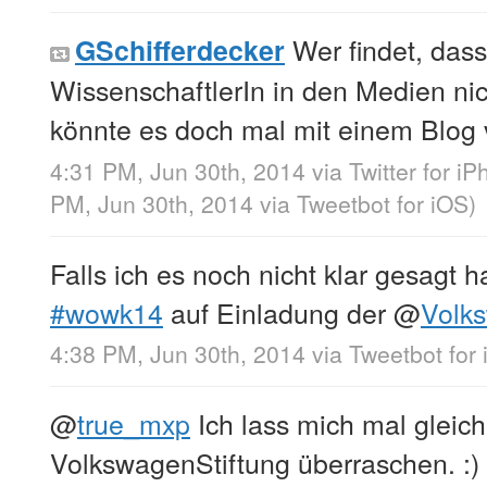
Wer findet, dass
GSchifferdecker
WissenschaftlerIn in den Medien nich
könnte es doch mal mit einem Blo
4:31 PM, Jun 30th, 2014
via
Twitter for i
PM, Jun 30th, 2014
via
Tweetbot for iΟS
)
Falls ich es noch nicht klar gesagt h
#wowk14
auf Einladung der
@
Volk
4:38 PM, Jun 30th, 2014
via
Tweetbot for
@
true_mxp
Ich lass mich mal gleich
VolkswagenStiftung überraschen. :)