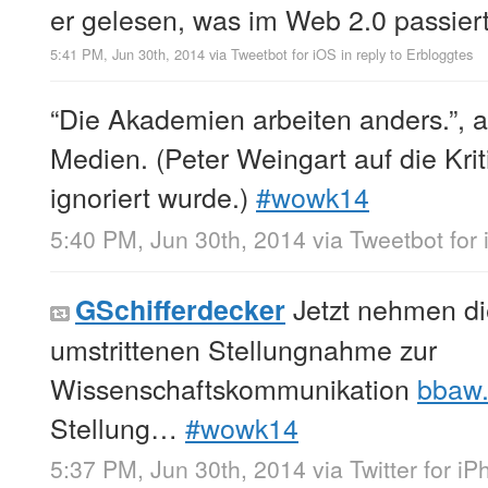
er gelesen, was im Web 2.0 passie
5:41 PM, Jun 30th, 2014
via
Tweetbot for iΟS
in reply to Erbloggtes
“Die Akademien arbeiten anders.”, a
Medien. (Peter Weingart auf die Kri
ignoriert wurde.)
#wowk14
5:40 PM, Jun 30th, 2014
via
Tweetbot for
Jetzt nehmen die
GSchifferdecker
umstrittenen Stellungnahme zur
Wissenschaftskommunikation
bbaw.
Stellung…
#wowk14
5:37 PM, Jun 30th, 2014
via
Twitter for i