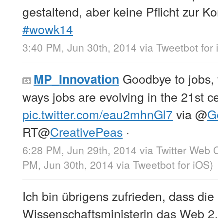
gestaltend, aber keine Pflicht zur 
#wowk14
3:40 PM, Jun 30th, 2014
via
Tweetbot for
Goodbye to jobs,
MP_Innovation
ways jobs are evolving in the 21st c
pic.twitter.com/eau2mhnGl7
via
@
G
RT
@
CreativePeas
·
6:28 PM, Jun 29th, 2014
via
Twitter Web C
PM, Jun 30th, 2014
via
Tweetbot for iΟS
)
Ich bin übrigens zufrieden, dass die
Wissenschaftsministerin das Web 2.