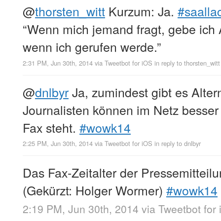
@
thorsten_witt
Kurzum: Ja.
#saalla
“Wenn mich jemand fragt, gebe ich A
wenn ich gerufen werde.”
2:31 PM, Jun 30th, 2014
via
Tweetbot for iΟS
in reply to thorsten_witt
@
dnlbyr
Ja, zumindest gibt es Alter
Journalisten können im Netz besser
Fax steht.
#wowk14
2:25 PM, Jun 30th, 2014
via
Tweetbot for iΟS
in reply to dnlbyr
Das Fax-Zeitalter der Pressemitteilu
(Gekürzt: Holger Wormer)
#wowk14
2:19 PM, Jun 30th, 2014
via
Tweetbot for