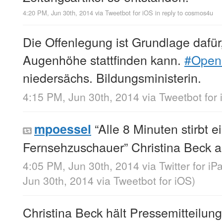
4:20 PM, Jun 30th, 2014
via
Tweetbot for iΟS
in reply to cosmos4u
Die Offenlegung ist Grundlage dafür
Augenhöhe stattfinden kann.
#Open
niedersächs. Bildungsministerin.
4:15 PM, Jun 30th, 2014
via
Tweetbot for
“Alle 8 Minuten stirbt e
mpoessel
Fernsehzuschauer” Christina Beck 
4:05 PM, Jun 30th, 2014
via
Twitter for iP
Jun 30th, 2014
via
Tweetbot for iΟS
)
Christina Beck hält Pressemitteilung