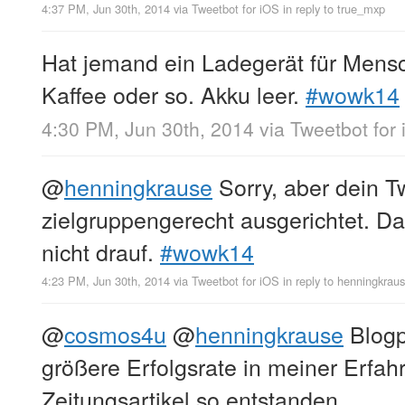
4:37 PM, Jun 30th, 2014
via
Tweetbot for iΟS
in reply to true_mxp
Hat jemand ein Ladegerät für Mens
Kaffee oder so. Akku leer.
#wowk14
4:30 PM, Jun 30th, 2014
via
Tweetbot for
@
henningkrause
Sorry, aber dein Tw
zielgruppengerecht ausgerichtet. Da 
nicht drauf.
#wowk14
4:23 PM, Jun 30th, 2014
via
Tweetbot for iΟS
in reply to henningkrau
@
cosmos4u
@
henningkrause
Blogp
größere Erfolgsrate in meiner Erfahr
Zeitungsartikel so entstanden.