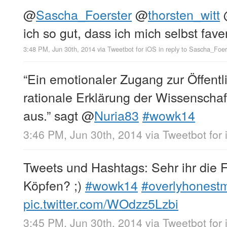
@
Sascha_Foerster
@
thorsten_witt
ich so gut, dass ich mich selbst fav
3:48 PM, Jun 30th, 2014
via
Tweetbot for iΟS
in reply to Sascha_Foer
“Ein emotionaler Zugang zur Öffentl
rationale Erklärung der Wissenschaft
aus.” sagt
@
Nuria83
#wowk14
3:46 PM, Jun 30th, 2014
via
Tweetbot for
Tweets und Hashtags: Sehr ihr die 
Köpfen? ;)
#wowk14
#overlyhonest
pic.twitter.com/WOdzz5Lzbi
3:45 PM, Jun 30th, 2014
via
Tweetbot for