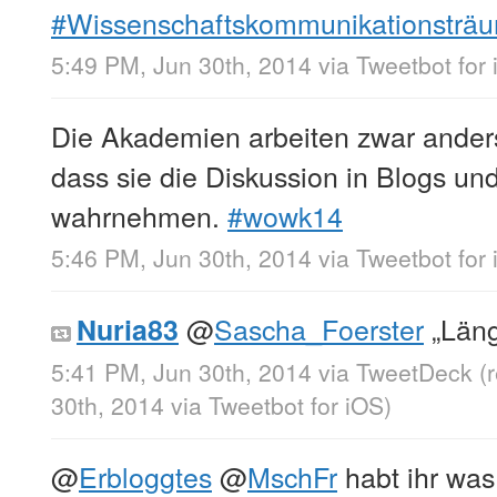
#Wissenschaftskommunikationsträ
5:49 PM, Jun 30th, 2014
via
Tweetbot for
Die Akademien arbeiten zwar anders
dass sie die Diskussion in Blogs un
wahrnehmen.
#wowk14
5:46 PM, Jun 30th, 2014
via
Tweetbot for
@
Sascha_Foerster
„Länge
Nuria83
5:41 PM, Jun 30th, 2014
via
TweetDeck
(
30th, 2014
via
Tweetbot for iΟS
)
@
Erbloggtes
@
MschFr
habt ihr was