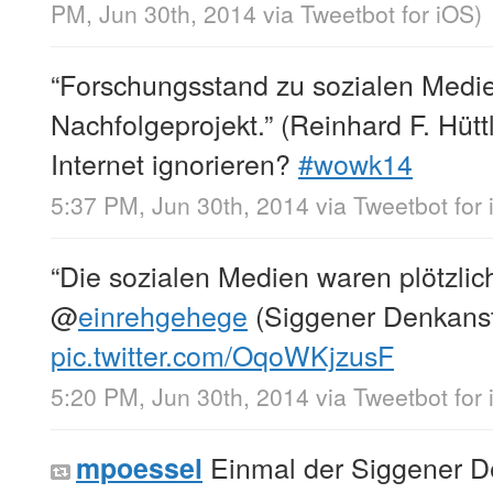
PM, Jun 30th, 2014
via
Tweetbot for iΟS
)
“Forschungsstand zu sozialen Medie
Nachfolgeprojekt.” (Reinhard F. Hüt
Internet ignorieren?
#wowk14
5:37 PM, Jun 30th, 2014
via
Tweetbot for
“Die sozialen Medien waren plötzlich
@
einrehgehege
(Siggener Denkans
pic.twitter.com/OqoWKjzusF
5:20 PM, Jun 30th, 2014
via
Tweetbot for
Einmal der Siggener D
mpoessel