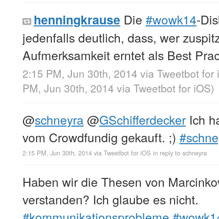
Die
#wowk14
-Dis
henningkrause
jedenfalls deutlich, dass, wer zuspit
Aufmerksamkeit erntet als Best Prac
2:15 PM, Jun 30th, 2014
via
Tweetbot for
PM, Jun 30th, 2014
via
Tweetbot for iΟS
)
@
schneyra
@
GSchifferdecker
Ich h
vom Crowdfundig gekauft. ;)
#schney
2:15 PM, Jun 30th, 2014
via
Tweetbot for iΟS
in reply to schneyra
Haben wir die Thesen von Marcinkow
verstanden? Ich glaube es nicht.
#kommunikationsprobleme
#wowk1