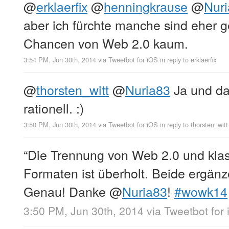
@
erklaerfix
@
henningkrause
@
Nur
aber ich fürchte manche sind eher 
Chancen von Web 2.0 kaum.
3:54 PM, Jun 30th, 2014
via
Tweetbot for iΟS
in reply to erklaerfix
@
thorsten_witt
@
Nuria83
Ja und dab
rationell. :)
3:50 PM, Jun 30th, 2014
via
Tweetbot for iΟS
in reply to thorsten_witt
“Die Trennung von Web 2.0 und kl
Formaten ist überholt. Beide ergänz
Genau! Danke
@
Nuria83
!
#wowk14
3:50 PM, Jun 30th, 2014
via
Tweetbot for