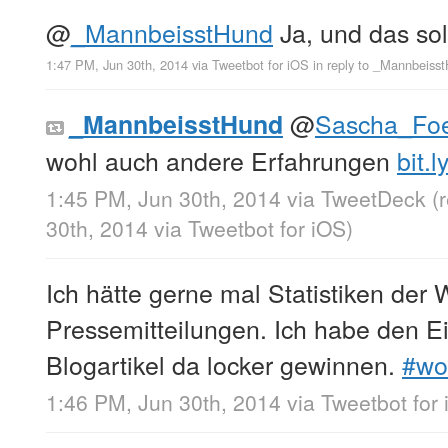
@
_MannbeisstHund
Ja, und das sol
1:47 PM, Jun 30th, 2014
via
Tweetbot for iΟS
in reply to _Mannbeiss
@
Sascha_Foe
_MannbeisstHund
wohl auch andere Erfahrungen
bit.l
1:45 PM, Jun 30th, 2014
via
TweetDeck
(
30th, 2014
via
Tweetbot for iΟS
)
Ich hätte gerne mal Statistiken der
Pressemitteilungen. Ich habe den E
Blogartikel da locker gewinnen.
#wo
1:46 PM, Jun 30th, 2014
via
Tweetbot for