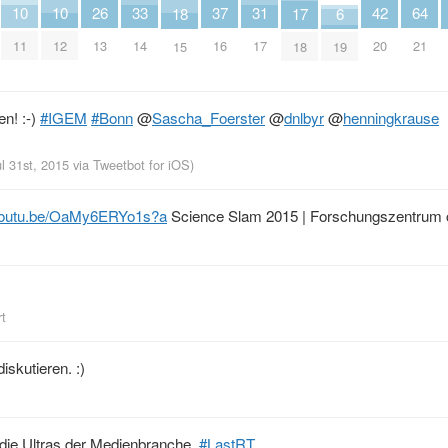
37
26
33
64
10
10
42
31
18
17
6
16
13
14
21
11
12
20
17
15
18
19
en! :-)
#IGEM
#Bonn
@
Sascha_Foerster
@
dnlbyr
@
henningkrause
ul 31st, 2015
via
Tweetbot for iΟS
)
outu.be/OaMy6ERYo1s?a
Science Slam 2015 | Forschungszentrum 
rt
iskutieren. :)
 die Ultras der Medienbranche.
#LastRT