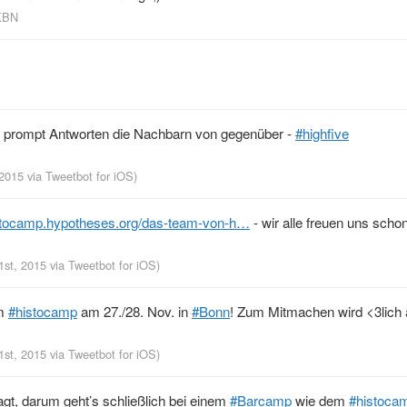
_KBN
nd prompt Antworten die Nachbarn von gegenüber -
#highfive
 2015
via
Tweetbot for iΟS
)
stocamp.hypotheses.org/das-team-von-h…
- wir alle freuen uns schon
31st, 2015
via
Tweetbot for iΟS
)
m
#histocamp
am 27./28. Nov. in
#Bonn
! Zum Mitmachen wird <3lich 
31st, 2015
via
Tweetbot for iΟS
)
t, darum geht’s schließlich bei einem
#Barcamp
wie dem
#histoca