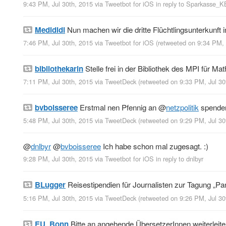
9:43 PM, Jul 30th, 2015
via
Tweetbot for iΟS
in reply to Sparkasse_
Medididi
Nun machen wir die dritte Flüchtlingsunterkunft 
7:46 PM, Jul 30th, 2015
via
Tweetbot for iΟS
(retweeted on 9:34 PM,
bibliothekarin
Stelle frei in der Bibliothek des MPI für Ma
7:11 PM, Jul 30th, 2015
via
TweetDeck
(retweeted on 9:33 PM, Jul 3
bvboisseree
Erstmal nen Pfennig an
@
netzpolitik
spenden
5:48 PM, Jul 30th, 2015
via
TweetDeck
(retweeted on 9:29 PM, Jul 3
@
dnlbyr
@
bvboisseree
Ich habe schon mal zugesagt. :)
9:28 PM, Jul 30th, 2015
via
Tweetbot for iΟS
in reply to dnlbyr
BLugger
Reisestipendien für Journalisten zur Tagung „P
5:16 PM, Jul 30th, 2015
via
TweetDeck
(retweeted on 9:26 PM, Jul 3
EU_Bonn
Bitte an angehende ÜbersetzerInnen weiterleit