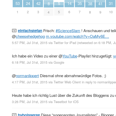
5
14
35
24
53
42
31
41
8
38
5
6
7
2
1
3
10
9
4
8
einfachstefan
Frisch:
#ScienceSlam
! Anschauen und teil
@
cheesehedgehog
m.youtube.com/watch?v=OaMy6E…
5:57 PM, Jul 31st, 2015
via
Twitter for iPad
(retweeted on 6:18 PM, J
Ich habe ein Video zu einer
@
YouTube
-Playlist hinzugefügt:
y
6:18 PM, Jul 31st, 2015
via
Google
@
normanlippert
Diesmal ohne abmahnwürdige Fotos. ;)
4:17 PM, Jul 31st, 2015
via
Twitter Web Client
in reply to normanlippe
Heute habe ich richtig Lust über die Zukunft des Bloggens zu d
3:26 PM, Jul 31st, 2015
via
Tweetbot for iΟS
bvboisseree
Diese “sogenannten Journalisten” - Blogger,