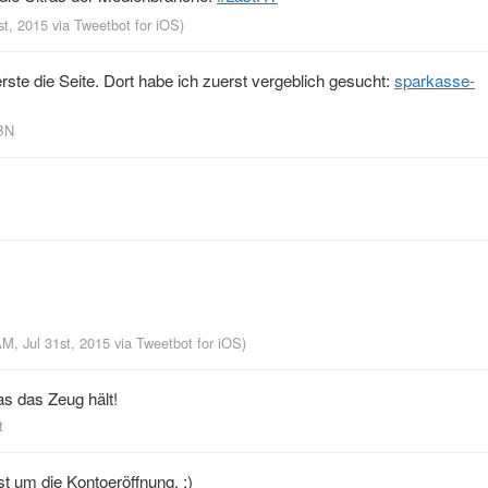
st, 2015
via
Tweetbot for iΟS
)
erste die Seite. Dort habe ich zuerst vergeblich gesucht:
sparkasse-
KBN
AM, Jul 31st, 2015
via
Tweetbot for iΟS
)
as das Zeug hält!
t
um die Kontoeröffnung. ;)