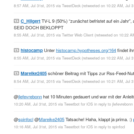
8:57 AM, Jul 31st, 2015
via
TweetDeck
(retweeted on 10:22 AM, Jul 
C_Hilgert
TV-L 9 (50%) “zunächst befristet auf ein Jahr
SEID DOCH BEKLOPPT
8:55 AM, Jul 31st, 2015
via
Twitter Web Client
(retweeted on 10:22 A
histocamp
Unter
histocamp.hypotheses.org/164
findet i
8:55 AM, Jul 31st, 2015
via
TweetDeck
(retweeted on 10:22 AM, Jul 
Mareike2405
schöner Beitrag mit Tipps zur Rss-Feed-N
8:54 AM, Jul 31st, 2015
via
TweetDeck
(retweeted on 10:21 AM, Jul 
@
jlefevrebonn
hat 10 Minuten gedauert und war mit der Anlei
10:20 AM, Jul 31st, 2015
via
Tweetbot for iΟS
in reply to jlefevrebonn
@
spinfocl
@
Mareike2405
Tatsache! Haha, klappt ja prima. :)
10:16 AM, Jul 31st, 2015
via
Tweetbot for iΟS
in reply to spinfocl