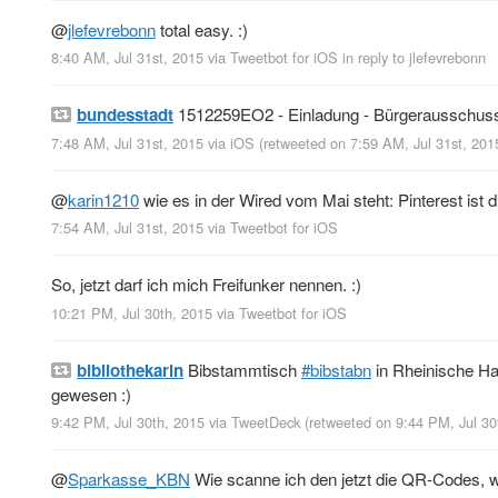
@
jlefevrebonn
total easy. :)
8:40 AM, Jul 31st, 2015
via
Tweetbot for iΟS
in reply to jlefevrebonn
bundesstadt
1512259EO2 - Einladung - Bürgerausschuss
7:48 AM, Jul 31st, 2015
via
iOS
(retweeted on 7:59 AM, Jul 31st, 20
@
karin1210
wie es in der Wired vom Mai steht: Pinterest ist di
7:54 AM, Jul 31st, 2015
via
Tweetbot for iΟS
So, jetzt darf ich mich Freifunker nennen. :)
10:21 PM, Jul 30th, 2015
via
Tweetbot for iΟS
bibliothekarin
Bibstammtisch
#bibstabn
in Rheinische Ha
gewesen :)
9:42 PM, Jul 30th, 2015
via
TweetDeck
(retweeted on 9:44 PM, Jul 3
@
Sparkasse_KBN
Wie scanne ich den jetzt die QR-Codes, 