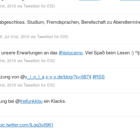
31st, 2015
via
Tweetbot for iΟS
)
”, abgeschloss. Studium, Fremdsprachen, Bereitschaft zu Abendterm
M, Jul 31st, 2015
via
Tweetbot for iΟS
)
hr unsere Erwartungen an das
#histocamp
. Viel Spaß beim Lesen :) ^tj
31st, 2015
via
Tweetbot for iΟS
)
utzung von
@
v_i_o_l_a
x-v-x.de/blog/?p=6874
#RSS
31st, 2015
via
Tweetbot for iΟS
)
tung bei
@
freifunkkbu
ein Klacks.
pic.twitter.com/ILgq3x6961