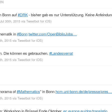
KBN
in Bonn auf
#DRK
- bisher gab es nur Unterstützung. Keine Anfeindun
 Jul 30th, 2015
via
Tweetbot for iΟS
)
thematik in
#Bonn
twitter.com/OpenBiblioJobs…
0th, 2015
via
Tweetbot for iΟS
)
. Die können es gebrauchen.
#Landesverrat
0th, 2015
via
Tweetbot for iΟS
)
anorama of
#Mathematics
” in Bonn
hcm.uni-bonn.de/de/presse/pres…
0th, 2015
via
Tweetbot for iΟS
)
en: Workshop in Brüssel Ende Oktober.
ec.europa.eu/dgs/translatio…