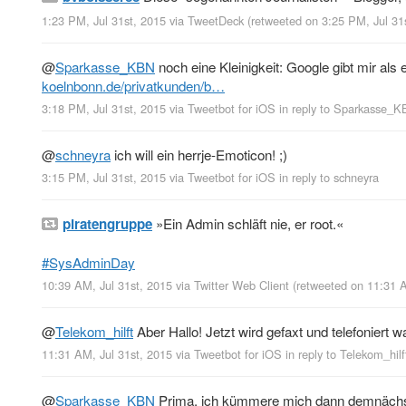
1:23 PM, Jul 31st, 2015
via
TweetDeck
(retweeted on 3:25 PM, Jul 31
@
Sparkasse_KBN
noch eine Kleinigkeit: Google gibt mir als 
koelnbonn.de/privatkunden/b…
3:18 PM, Jul 31st, 2015
via
Tweetbot for iΟS
in reply to Sparkasse_
@
schneyra
ich will ein herrje-Emoticon! ;)
3:15 PM, Jul 31st, 2015
via
Tweetbot for iΟS
in reply to schneyra
piratengruppe
»Ein Admin schläft nie, er root.«
#SysAdminDay
10:39 AM, Jul 31st, 2015
via
Twitter Web Client
(retweeted on 11:31 
@
Telekom_hilft
Aber Hallo! Jetzt wird gefaxt und telefoniert w
11:31 AM, Jul 31st, 2015
via
Tweetbot for iΟS
in reply to Telekom_hilf
@
Sparkasse_KBN
Prima, ich kümmere mich dann demnächst 