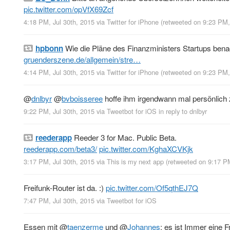
pic.twitter.com/opVfX69Zcf
4:18 PM, Jul 30th, 2015
via
Twitter for iPhone
(retweeted on 9:23 PM,
hpbonn
Wie die Pläne des Finanzministers Startups bena
gruenderszene.de/allgemein/stre…
4:14 PM, Jul 30th, 2015
via
Twitter for iPhone
(retweeted on 9:23 PM,
@
dnlbyr
@
bvboisseree
hoffe ihm irgendwann mal persönlich z
9:22 PM, Jul 30th, 2015
via
Tweetbot for iΟS
in reply to dnlbyr
reederapp
Reeder 3 for Mac. Public Beta.
reederapp.com/beta3/
pic.twitter.com/KghaXCVKjk
3:17 PM, Jul 30th, 2015
via
This is my next app
(retweeted on 9:17 P
Freifunk-Router ist da. :)
pic.twitter.com/Of5qthEJ7Q
7:47 PM, Jul 30th, 2015
via
Tweetbot for iΟS
Essen mit
@
taenzerme
und
@
Johannes
: es ist Immer eine F