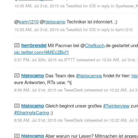
10:35 AM, Jul 31st, 2015
via
Tweetbot for iΟS
in reply to Sparkasse
@
karin1210
@
histocamp
Techniker ist informiert. ;)
10:33 AM, Jul 31st, 2015
via
Tweetbot for iΟS
in reply to karin1210
herrbrendel
Mit Pacman bei
@
Chefkoch
.de gestartet u
pic.twitter.com/l4MEc2Bvf1
2:57 PM, Jul 30th, 2015
via
IFTTT
(retweeted on 10:24 AM, Jul 31st,
histocamp
Das Team des
#histocamps
findet ihr hier:
hi
eure Antworten, RTs usw. ^tj
8:59 AM, Jul 31st, 2015
via
TweetDeck
(retweeted on 10:22 AM, Jul 
histocamp
Gleich beginnt unser großes
#Twinterview
zu
#SharingIsCaring
;)
8:58 AM, Jul 31st, 2015
via
TweetDeck
(retweeted on 10:22 AM, Jul 
histocamp
Aber warum nur Lesen? Mitmachen ist angesag