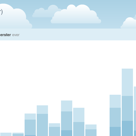
)
erster
ever