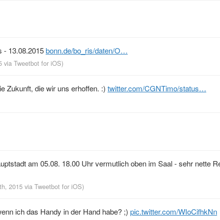
 - 13.08.2015
bonn.de/bo_ris/daten/O…
15
via
Tweetbot for iΟS
)
e Zukunft, die wir uns erhoffen. :)
twitter.com/CGNTimo/status…
uptstadt am 05.08. 18.00 Uhr vermutlich oben im Saal - sehr nette R
0th, 2015
via
Tweetbot for iΟS
)
wenn ich das Handy in der Hand habe? ;)
pic.twitter.com/WIoCifhkNn