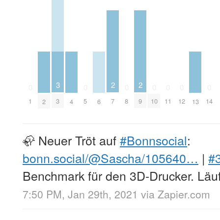
2
2
3
0
0
0
0
0
0
0
7
9
1
3
5
8
10
11
12
14
2
4
6
13
🦣 Neuer Tröt auf
#Bonnsocial
:
bonn.social/@Sascha/105640…
|
#
Benchmark für den 3D-Drucker. Läuf
7:50 PM, Jan 29th, 2021
via
Zapier.com