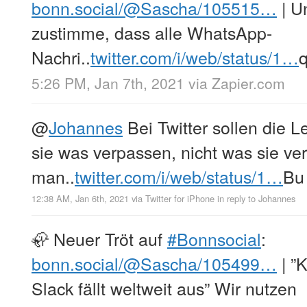
bonn.social/@Sascha/105515…
| U
zustimme, dass alle WhatsApp-
Nachri..
twitter.com/i/web/status/1…
q
5:26 PM, Jan 7th, 2021
via
Zapier.com
@
Johannes
Bei Twitter sollen die L
sie was verpassen, nicht was sie v
man..
twitter.com/i/web/status/1…
Bu
12:38 AM, Jan 6th, 2021
via
Twitter for iPhone
in reply to Johannes
🦣 Neuer Tröt auf
#Bonnsocial
:
bonn.social/@Sascha/105499…
| ”
Slack fällt weltweit aus” Wir nutzen