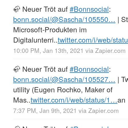
🦣 Neuer Tröt auf
#Bonnsocial
:
bonn.social/@Sascha/105550…
| S
Microsoft-Produkten im
Digitalunterri..
twitter.com/i/web/sta
10:00 PM, Jan 13th, 2021
via
Zapier.com
🦣 Neuer Tröt auf
#Bonnsocial
:
bonn.social/@Sascha/105527…
| Tw
utility (Eugen Rochko, Maker of
Mas..
twitter.com/i/web/status/1…
an
7:37 PM, Jan 9th, 2021
via
Zapier.com