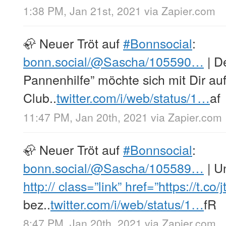
1:38 PM, Jan 21st, 2021
via
Zapier.com
🦣 Neuer Tröt auf
#Bonnsocial
:
bonn.social/@Sascha/105590…
| D
Pannenhilfe” möchte sich mit Dir au
Club..
twitter.com/i/web/status/1…
af
11:47 PM, Jan 20th, 2021
via
Zapier.com
🦣 Neuer Tröt auf
#Bonnsocial
:
bonn.social/@Sascha/105589…
| U
http://
class=”link” href=”https://t.co
bez..
twitter.com/i/web/status/1…
fR
8:47 PM, Jan 20th, 2021
via
Zapier.com