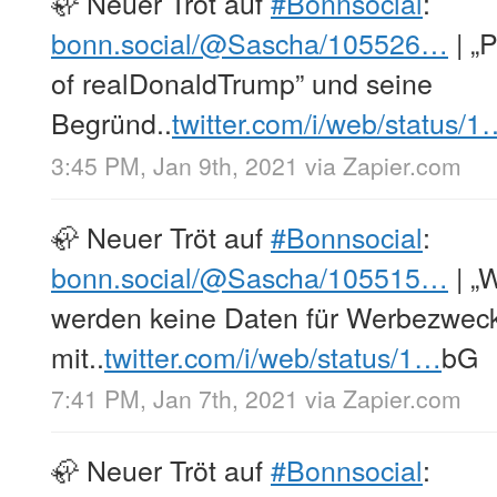
🦣 Neuer Tröt auf
#Bonnsocial
:
bonn.social/@Sascha/105526…
| „
of realDonaldTrump” und seine
Begründ..
twitter.com/i/web/status/1
3:45 PM, Jan 9th, 2021
via
Zapier.com
🦣 Neuer Tröt auf
#Bonnsocial
:
bonn.social/@Sascha/105515…
| „
werden keine Daten für Werbezwec
mit..
twitter.com/i/web/status/1…
bG
7:41 PM, Jan 7th, 2021
via
Zapier.com
🦣 Neuer Tröt auf
#Bonnsocial
: