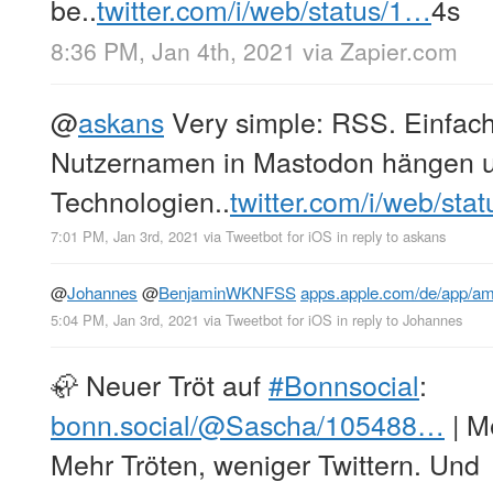
be..
twitter.com/i/web/status/1…
4s
8:36 PM, Jan 4th, 2021
via
Zapier.com
@
askans
Very simple: RSS. Einfach
Nutzernamen in Mastodon hängen un
Technologien..
twitter.com/i/web/sta
7:01 PM, Jan 3rd, 2021
via
Tweetbot for iΟS
in reply to askans
@
Johannes
@
BenjaminWKNFSS
apps.apple.com/de/app/a
5:04 PM, Jan 3rd, 2021
via
Tweetbot for iΟS
in reply to Johannes
🦣 Neuer Tröt auf
#Bonnsocial
:
bonn.social/@Sascha/105488…
| M
Mehr Tröten, weniger Twittern. Und