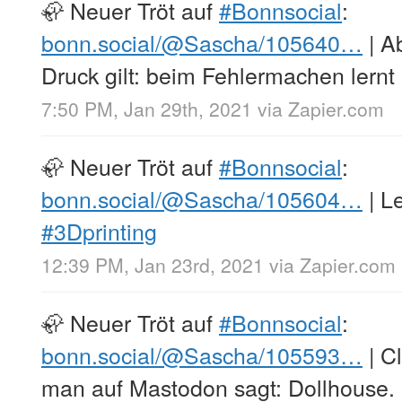
🦣 Neuer Tröt auf
#Bonnsocial
:
bonn.social/@Sascha/105640…
| A
Druck gilt: beim Fehlermachen lern
7:50 PM, Jan 29th, 2021
via
Zapier.com
🦣 Neuer Tröt auf
#Bonnsocial
:
bonn.social/@Sascha/105604…
| Le
#3Dprinting
12:39 PM, Jan 23rd, 2021
via
Zapier.com
🦣 Neuer Tröt auf
#Bonnsocial
:
bonn.social/@Sascha/105593…
| C
man auf Mastodon sagt: Dollhouse.