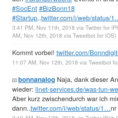
#SocEnt
#BizBonn18
#Startup
..
twitter.com/i/web/status/
3:41 PM, Nov 11th, 2018
via
Twitter for i
AM, Nov 12th, 2018
via
Tweetbot for iΟS
)
Kommt vorbei!
twitter.com/Bonndigi
11:07 AM, Nov 12th, 2018
via
Tweetbot fo
Naja, dank dieser Anl
bonnanalog
wieder:
linet-services.de/was-tun-
Aber kurz zwischendurch war ich mi
dann..
twitter.com/i/web/status/1…
nr
3:19 AM, Nov 12th, 2018
via
Twitter Web 