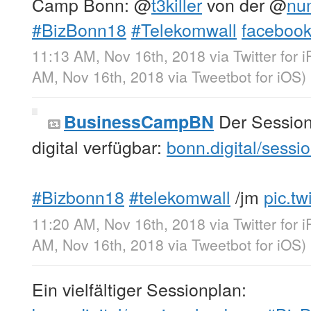
Camp Bonn:
@
t3killer
von der
@
nu
#BizBonn18
#Telekomwall
facebook
11:13 AM, Nov 16th, 2018
via
Twitter for 
AM, Nov 16th, 2018
via
Tweetbot for iΟS
)
Der Sessionp
BusinessCampBN
digital verfügbar:
bonn.digital/sess
#Bizbonn18
#telekomwall
/jm
pic.t
11:20 AM, Nov 16th, 2018
via
Twitter for 
AM, Nov 16th, 2018
via
Tweetbot for iΟS
)
Ein vielfältiger Sessionplan: