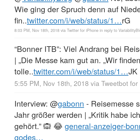
Wie ging der Spruch denn auf Nied
fin..
twitter.com/i/web/status/1…
rG
8:03 PM, Nov 18th, 2018
via
Twitter for iPhone
in reply to VariabilityB
“Bonner ITB”: Viel Andrang bei Re
| „Die Messe kam gut an. „Wir finden
tolle..
twitter.com/i/web/status/1…
JK
5:55 PM, Nov 18th, 2018
via
Tweetbot for
Interview:
@
gabonn
- Reisemesse s
Jahr größer werden | „Kritik habe ic
gehört.” 🙉 😂
general-anzeiger-bon
godes…