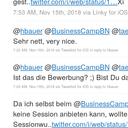
gest..
twitter.com/i/web/status/1…
Xi
7:53 AM, Nov 15th, 2018
via
Linky for iOS
@
hbauer
@
BusinessCampBN
@
ta
Sehr nett, very nice.
7:32 AM, Nov 15th, 2018
via
Tweetbot for iΟS
in reply to hbauer
@
hbauer
@
BusinessCampBN
@
ta
Ist das die Bewerbung? ;) Bist Du d
7:29 AM, Nov 15th, 2018
via
Tweetbot for iΟS
in reply to hbauer
Da ich selbst beim
@
BusinessCam
keine Session anbieten kann, wollte
Sessionwu..
twitter.com/i/web/statu