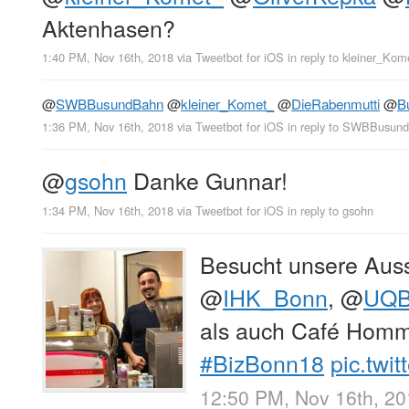
Aktenhasen?
1:40 PM, Nov 16th, 2018
via
Tweetbot for iΟS
in reply to kleiner_Kom
@
SWBBusundBahn
@
kleiner_Komet_
@
DieRabenmutti
@
B
1:36 PM, Nov 16th, 2018
via
Tweetbot for iΟS
in reply to SWBBusun
@
gsohn
Danke Gunnar!
1:34 PM, Nov 16th, 2018
via
Tweetbot for iΟS
in reply to gsohn
Besucht unsere Auss
@
IHK_Bonn
,
@
UQ
als auch Café Hom
#BizBonn18
pic.twi
12:50 PM, Nov 16th, 2