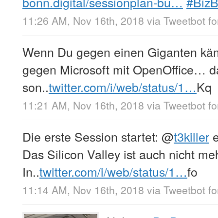
bonn.digital/sessionplan-bu…
#Biz
11:26 AM, Nov 16th, 2018
via
Tweetbot fo
Wenn Du gegen einen Giganten käm
gegen Microsoft mit OpenOffice… dan
son..
twitter.com/i/web/status/1…
Kq
11:21 AM, Nov 16th, 2018
via
Tweetbot fo
Die erste Session startet:
@
t3killer
e
Das Silicon Valley ist auch nicht me
In..
twitter.com/i/web/status/1…
fo
11:14 AM, Nov 16th, 2018
via
Tweetbot fo