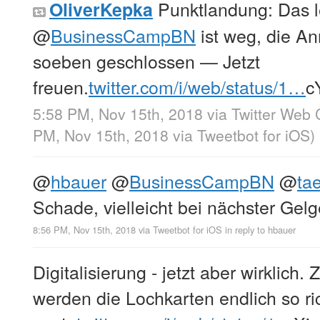
Punktlandung: Das le
OliverKepka
@
BusinessCampBN
ist weg, die A
soeben geschlossen — Jetzt
freuen.
twitter.com/i/web/status/1…
c
5:58 PM, Nov 15th, 2018
via
Twitter Web 
PM, Nov 15th, 2018
via
Tweetbot for iΟS
)
@
hbauer
@
BusinessCampBN
@
ta
Schade, vielleicht bei nächster Gelge
8:56 PM, Nov 15th, 2018
via
Tweetbot for iΟS
in reply to hbauer
Digitalisierung - jetzt aber wirklich. 
werden die Lochkarten endlich so ric