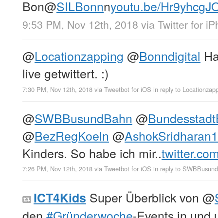
Bon
@
SILBonn
n
youtu.be/Hr9yhcgJ
9:53 PM, Nov 12th, 2018
via
Twitter for i
@
Locationzapping
@
Bonndigital
Ha
live getwittert. :)
7:30 PM, Nov 12th, 2018
via
Tweetbot for iΟS
in reply to Locationzap
@
SWBBusundBahn
@
Bundesstad
@
BezRegKoeln
@
AshokSridharan1
Kinders. So habe ich mir..
twitter.co
7:26 PM, Nov 12th, 2018
via
Tweetbot for iΟS
in reply to SWBBusun
Super Überblick von
@
ICT4Kids
den
#Gründerwoche
-Events in und