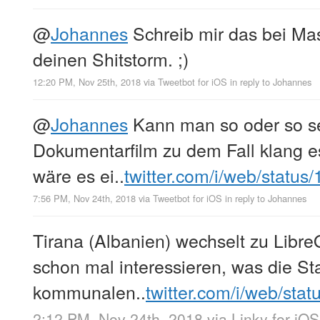
@
Johannes
Schreib mir das bei Ma
deinen Shitstorm. ;)
12:20 PM, Nov 25th, 2018
via
Tweetbot for iΟS
in reply to Johannes
@
Johannes
Kann man so oder so s
Dokumentarfilm zu dem Fall klang es
wäre es ei..
twitter.com/i/web/status
7:56 PM, Nov 24th, 2018
via
Tweetbot for iΟS
in reply to Johannes
Tirana (Albanien) wechselt zu Libre
schon mal interessieren, was die St
kommunalen..
twitter.com/i/web/sta
2:12 PM, Nov 24th, 2018
via
Linky for iOS