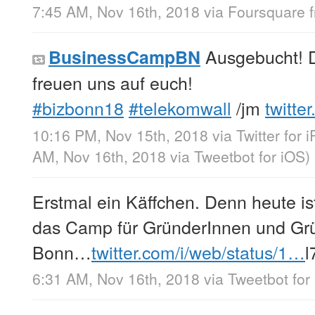
7:45 AM, Nov 16th, 2018
via
Foursquare
Ausgebucht! Da
BusinessCampBN
freuen uns auf euch!
#bizbonn18
#telekomwall
/jm
twitte
10:16 PM, Nov 15th, 2018
via
Twitter for 
AM, Nov 16th, 2018
via
Tweetbot for iΟS
)
Erstmal ein Käffchen. Denn heute i
das Camp für GründerInnen und Grü
Bonn…
twitter.com/i/web/status/1…
l
6:31 AM, Nov 16th, 2018
via
Tweetbot for