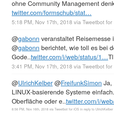
ohne Community Management de
twitter.com/formschub/stat…
5:18 PM, Nov 17th, 2018
via
Tweetbot for
@
gabonn
veranstaltet Reisemesse 
@
gabonn
berichtet, wie toll es bei
Gode..
twitter.com/i/web/status/1…
Tl
3:41 PM, Nov 17th, 2018
via
Tweetbot for
@
UlrichKelber
@
FreifunkSimon
Ja,
LINUX-basierende Systeme einfach.
Oberfläche oder e..
twitter.com/i/we
8:56 PM, Nov 16th, 2018
via
Tweetbot for iΟS
in reply to UlrichKelber