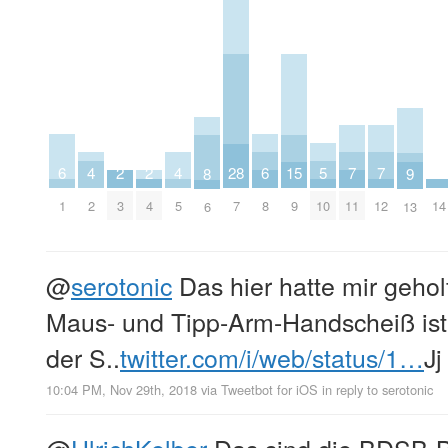
7
7
6
6
5
4
4
2
2
15
28
9
8
11
12
1
8
10
2
5
3
4
9
14
7
13
6
@
serotonic
Das hier hatte mir geholf
Maus- und Tipp-Arm-Handscheiß ist
der S..
twitter.com/i/web/status/1…
Jj
10:04 PM, Nov 29th, 2018
via
Tweetbot for iΟS
in reply to serotonic
@
UlrichKelber
Das sind die BDSB-