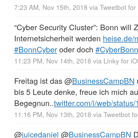
7:23 AM, Nov 15th, 2018
via
Tweetbot for
“Cyber Security Cluster”: Bonn will 
Internetsicherheit werden
heise.de/
#BonnCyber
oder doch
#CyberBon
11:23 PM, Nov 14th, 2018
via
Linky for i
Freitag ist das
@
BusinessCampBN
bis 5 Leute denke, freue ich mich a
Begegnun..
twitter.com/i/web/status
11:16 PM, Nov 13th, 2018
via
Tweetbot fo
@
juicedaniel
@
BusinessCampBN
D