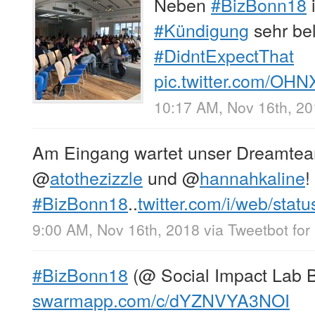
Neben
#BizBonn18
i
#Kündigung
sehr bel
#DidntExpectThat
pic.twitter.com/OH
10:17 AM, Nov 16th, 2
Am Eingang wartet unser Dreamtea
@
atothezizzle
und
@
hannahkaline
!
#BizBonn18
..
twitter.com/i/web/stat
9:00 AM, Nov 16th, 2018
via
Tweetbot for
#BizBonn18
(@ Social Impact Lab 
swarmapp.com/c/dYZNVYA3NOI