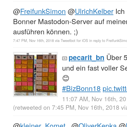
@
FreifunkSimon
@
UlrichKelber
Ich
Bonner Mastodon-Server auf meine
ausführen können. ;)
7:47 PM, Nov 16th, 2018
via
Tweetbot for iΟS
in reply to FreifunkSim
Über 5
pecarit_bn
und ein fast voller S
😊
#BizBonn18
pic.twi
11:07 AM, Nov 16th, 2
(retweeted on 7:45 PM, Nov 16th, 2018
v
@
kleiner_Komet_
@
OliverKepka
@