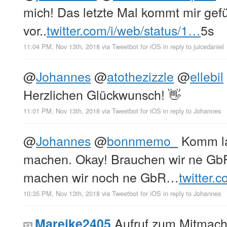
mich! Das letzte Mal kommt mir gefü
vor..
twitter.com/i/web/status/1…
5s
11:04 PM, Nov 13th, 2018
via
Tweetbot for iΟS
in reply to juicedaniel
@
Johannes
@
atothezizzle
@
ellebil
Herzlichen Glückwunsch! 👋
11:01 PM, Nov 13th, 2018
via
Tweetbot for iΟS
in reply to Johannes
@
Johannes
@
bonnmemo_
Komm las
machen. Okay! Brauchen wir ne G
machen wir noch ne GbR…
twitter.
10:35 PM, Nov 13th, 2018
via
Tweetbot for iΟS
in reply to Johannes
Aufruf zum Mitmach
Mareike2405