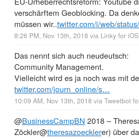
EU-Urheberrechtsreform: Youtube d
verschärftem Geoblocking. Da denke
müssen wir..
twitter.com/i/web/statu
8:26 PM, Nov 13th, 2018
via
Linky for iOS
Das nennt sich auch neudeutsch:
Community Management.
Vielleicht wird es ja noch was mit
twitter.com/journ_online/s…
10:09 AM, Nov 13th, 2018
via
Tweetbot fo
@
BusinessCampBN
2018 – Theres
Zöckler
@
theresazoeckler
er) über d