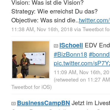
Vision: Was ist die Vision?
Strategy: Wie erreichst Du das?
Objective: Was sind die..
twitter.com
11:38 AM, Nov 16th, 2018
via
Tweetbot fo
EDV Ende
ISchoell
#BizBonn18
#bonndi
pic.twitter.com/sP7
11:09 AM, Nov 16th, 2
(retweeted on 11:27 AM
Tweetbot for iΟS
)
Jetzt im Live
BusinessCampBN