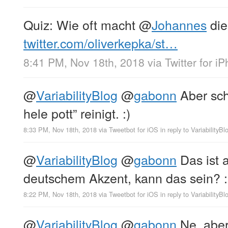
Quiz: Wie oft macht
@
Johannes
die
twitter.com/oliverkepka/st…
8:41 PM, Nov 18th, 2018
via
Twitter for i
@
VariabilityBlog
@
gabonn
Aber sch
hele pott” reinigt. :)
8:33 PM, Nov 18th, 2018
via
Tweetbot for iΟS
in reply to VariabilityBl
@
VariabilityBlog
@
gabonn
Das ist 
deutschem Akzent, kann das sein? :
8:22 PM, Nov 18th, 2018
via
Tweetbot for iΟS
in reply to VariabilityBl
@
VariabilityBlog
@
gabonn
Ne, aber 