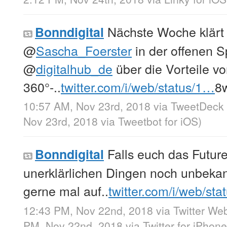
Nächste Woche klärt
Bonndigital
@
Sascha_Foerster
in der offenen 
@
digitalhub_de
über die Vorteile v
360°-..
twitter.com/i/web/status/1…
8
10:57 AM, Nov 23rd, 2018
via
TweetDeck
Nov 23rd, 2018
via
Tweetbot for iΟS
)
Falls euch das Futu
Bonndigital
unerklärlichen Dingen noch unbekann
gerne mal auf..
twitter.com/i/web/st
12:43 PM, Nov 22nd, 2018
via
Twitter Web
PM, Nov 22nd, 2018
via
Twitter for iPhone