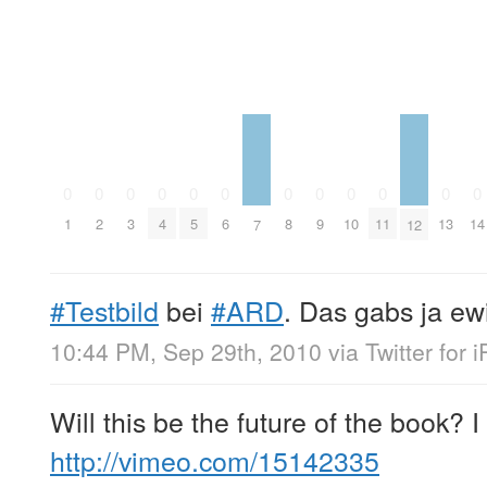
0
0
0
0
0
0
0
0
0
0
0
0
1
2
3
4
5
6
8
9
10
11
13
14
7
12
#Testbild
bei
#ARD
. Das gabs ja ewi
10:44 PM, Sep 29th, 2010
via
Twitter for 
Will this be the future of the book? I r
http://vimeo.com/15142335