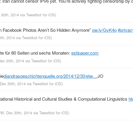
Iran cannot censor IPv6 yet. You’re actively fighting censorship by o
 30th, 2014
via
Tweetbot for iΟS
)
n Facebook Photos Aren’t So Hidden Anymore”
ow.ly/GyK4o
#privac
0th, 2014
via
Tweetbot for iΟS
)
llte für 80 Seiten und sechs Monaten:
estipaper.com
Dec 30th, 2014
via
Tweetbot for iΟS
)
ie
diandrasgeschichtenquelle.org/2014/12/30/etw…
JO
 Dec 30th, 2014
via
Tweetbot for iΟS
)
ional Historical and Cultural Studies & Computational Linguistics
hk
 PM, Dec 30th, 2014
via
Tweetbot for iΟS
)