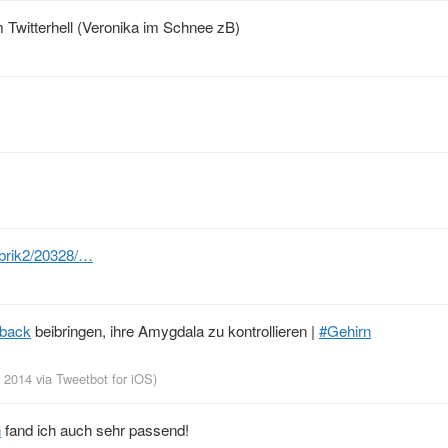
 Twitterhell (Veronika im Schnee zB)
ubrik2/20328/…
dback
beibringen, ihre Amygdala zu kontrollieren |
#Gehirn
, 2014
via
Tweetbot for iΟS
)
h
fand ich auch sehr passend!