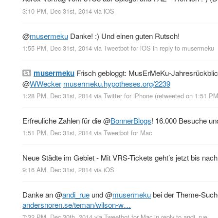
3:10 PM, Dec 31st, 2014
via
iOS
@
musermeku
Danke! :) Und einen guten Rutsch!
1:55 PM, Dec 31st, 2014
via
Tweetbot for iΟS
in reply to musermeku
musermeku
Frisch gebloggt: MusErMeKu-Jahresrückbli
@
WWecker
musermeku.hypotheses.org/2239
1:28 PM, Dec 31st, 2014
via
Twitter for iPhone
(retweeted on 1:51 PM
Erfreuliche Zahlen für die
@
BonnerBlogs
! 16.000 Besuche und
1:51 PM, Dec 31st, 2014
via
Tweetbot for Mac
Neue Städte im Gebiet - Mit VRS-Tickets geht’s jetzt bis na
9:16 AM, Dec 31st, 2014
via
iOS
Danke an
@
andi_rue
und
@
musermeku
bei der Theme-Suche.
andersnoren.se/teman/wilson-w…
7:32 PM, Dec 30th, 2014
via
Tweetbot for Mac
in reply to andi_rue