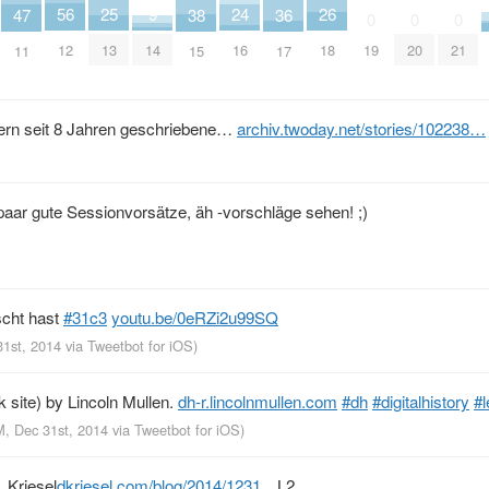
56
24
26
25
9
36
38
47
0
0
0
12
16
18
19
20
21
13
14
17
15
11
dern seit 8 Jahren geschriebene…
archiv.twoday.net/stories/102238…
paar gute Sessionvorsätze, äh -vorschläge sehen! ;)
scht hast
#31c3
youtu.be/0eRZi2u99SQ
31st, 2014
via
Tweetbot for iΟS
)
k site) by Lincoln Mullen.
dh-r.lincolnmullen.com
#dh
#digitalhistory
#l
M, Dec 31st, 2014
via
Tweetbot for iΟS
)
 Kriesel
dkriesel.com/blog/2014/1231…
L2