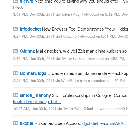
dictvm
Next time you’re asking why you should offer IPv6: 
IPv6.
3:03 PM, Dec 30th, 2014
via
Talon (Plus)
(retweeted on 5:42 PM, Dec
infodocket
New Browser Tool Demonstrates “Your Hidde
4:27 PM, Dec 30th, 2014
via
Hootsuite
(retweeted on 5:04 PM, Dec 3
CJahnz
Mal eingeben, wie viel Zeit man einkalkulieren so
2:50 PM, Dec 30th, 2014
via
Twitter for Mac
(retweeted on 4:53 PM, 
BonnerBlogs
Etwas ernstes zum Jahresende – Raubkop
2:31 PM, Dec 30th, 2014
via
WordPress.com
(retweeted on 4:53 PM,
simon_mahony
2 DH professorships in Cologne: Computat
koeln.de/stellenangebot…
10:27 AM, Dec 30th, 2014
via
Twitter Web Client
(retweeted on 4:49
hkohle
Riskantes Open Access:
dguf.de/fileadmin/AI/A…