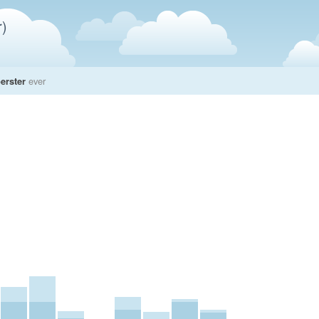
)
erster
ever