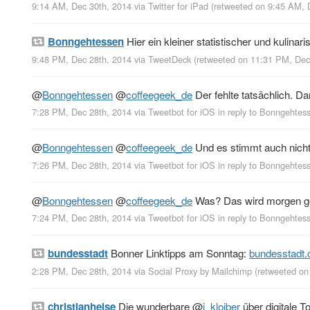
9:14 AM, Dec 30th, 2014
via
Twitter for iPad
(retweeted on 9:45 AM, 
Bonngehtessen
Hier ein kleiner statistischer und kulina
9:48 PM, Dec 28th, 2014
via
TweetDeck
(retweeted on 11:31 PM, De
@
Bonngehtessen
@
coffeegeek_de
Der fehlte tatsächlich. D
7:28 PM, Dec 28th, 2014
via
Tweetbot for iΟS
in reply to Bonngehtes
@
Bonngehtessen
@
coffeegeek_de
Und es stimmt auch nicht
7:26 PM, Dec 28th, 2014
via
Tweetbot for iΟS
in reply to Bonngehtes
@
Bonngehtessen
@
coffeegeek_de
Was? Das wird morgen g
7:24 PM, Dec 28th, 2014
via
Tweetbot for iΟS
in reply to Bonngehtes
bundesstadt
Bonner Linktipps am Sonntag:
bundesstadt
2:28 PM, Dec 28th, 2014
via
Social Proxy by Mailchimp
(retweeted o
christianheise
Die wunderbare
@
j_kloiber
über digitale 