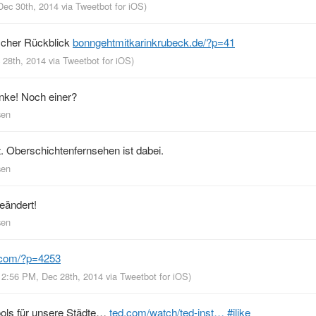
Dec 30th, 2014
via
Tweetbot for iΟS
)
rischer Rückblick
bonngehtmitkarinkrubeck.de/?p=41
c 28th, 2014
via
Tweetbot for iΟS
)
anke! Noch einer?
sen
. Oberschichtenfernsehen ist dabei.
sen
eändert!
sen
.com/?p=4253
n 2:56 PM, Dec 28th, 2014
via
Tweetbot for iΟS
)
Tools für unsere Städte…
ted.com/watch/ted-inst…
#ilike