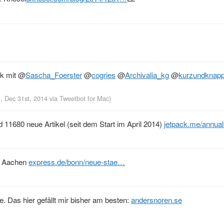
ck mit
@
Sascha_Foerster
@
cogries
@
Archivalia_kg
@
kurzundknap
, Dec 31st, 2014
via
Tweetbot for Mac
)
 11680 neue Artikel (seit dem Start im April 2014)
jetpack.me/annual
ch Aachen
express.de/bonn/neue-stae…
 Das hier gefällt mir bisher am besten:
andersnoren.se