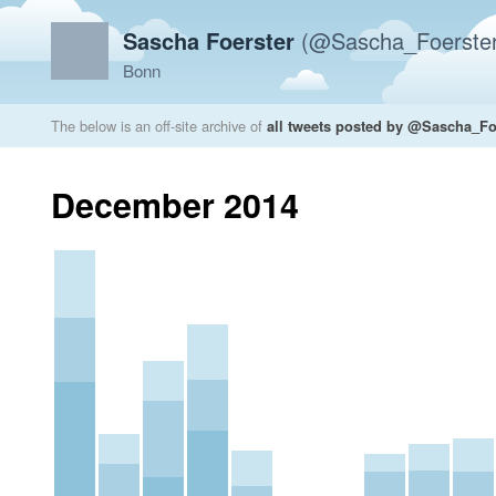
Sascha Foerster
(@Sascha_Foerster
Bonn
The below is an off-site archive of
all tweets posted by @Sascha_Fo
December 2014