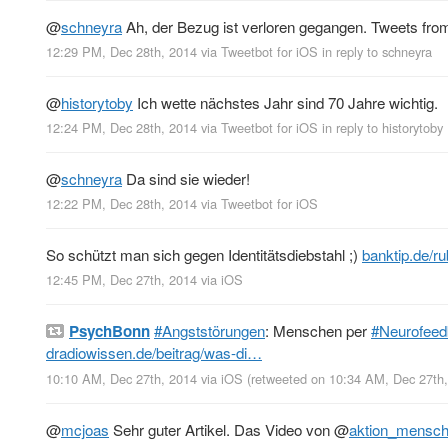
@
schneyra
Ah, der Bezug ist verloren gegangen. Tweets from
12:29 PM, Dec 28th, 2014
via
Tweetbot for iΟS
in reply to schneyra
@
historytoby
Ich wette nächstes Jahr sind 70 Jahre wichtig.
12:24 PM, Dec 28th, 2014
via
Tweetbot for iΟS
in reply to historytoby
@
schneyra
Da sind sie wieder!
12:22 PM, Dec 28th, 2014
via
Tweetbot for iΟS
So schützt man sich gegen Identitätsdiebstahl ;)
banktip.de/r
12:45 PM, Dec 27th, 2014
via
iOS
PsychBonn
#Angststörungen
: Menschen per
#Neurofee
dradiowissen.de/beitrag/was-di…
10:10 AM, Dec 27th, 2014
via
iOS
(retweeted on 10:34 AM, Dec 27th
@
mcjoas
Sehr guter Artikel. Das Video von
@
aktion_mensc