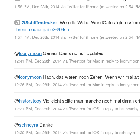
1:58 PM, Dec 28th, 2014
via
Twitter for iPhone
(retweeted on 2:54 P
GSchifferdecker
.Wen die WeberWorldCafes interessieren
libreas.eu/ausgabe26/09sc…
1:57 PM, Dec 28th, 2014
via
Twitter for iPhone
(retweeted on 2:54 P
@
loonymoon
Genau. Das sind nur Updates!
12:41 PM, Dec 28th, 2014
via
Tweetbot for Mac
in reply to loonymoon
@
loonymoon
Hach, das waren noch Zeiten. Wenn wir mal alt
12:36 PM, Dec 28th, 2014
via
Tweetbot for Mac
in reply to loonymoon
@
historytoby
Vielleicht sollte man manche noch mal daran eri
12:31 PM, Dec 28th, 2014
via
Tweetbot for iΟS
in reply to historytoby
@
schneyra
Danke
12:30 PM, Dec 28th, 2014
via
Tweetbot for iΟS
in reply to schneyra