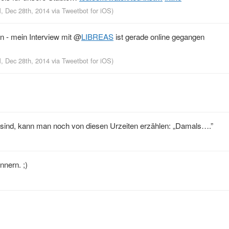
M, Dec 28th, 2014
via
Tweetbot for iΟS
)
 - mein Interview mit
@
LIBREAS
ist gerade online gegangen
M, Dec 28th, 2014
via
Tweetbot for iΟS
)
 sind, kann man noch von diesen Urzeiten erzählen: „Damals….”
nnern. ;)