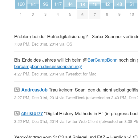
42
51
44
117
160
96
48
18
54
15
8
10
5
4
1
3
9
6
2
7
Problem bei der Retrodigitalisierung? - Xerox-Scanner verän
7:08 PM, Dec 31st, 2014
via
iOS
Bis Ende des Jahres will ich beim
@
BarCampBonn
noch ein 
barcampbonn.de/sessionplanung/
4:27 PM, Dec 31st, 2014
via
Tweetbot for Mac
AndreasJob
Trau keinem Scan, den du nicht selbst gefäl
3:27 PM, Dec 31st, 2014
via
TweetDeck
(retweeted on 3:40 PM, Dec 
christof77
“Digital History Methods in R” (in-progress boo
3:22 PM, Dec 31st, 2014
via
Twitter Web Client
(retweeted on 3:38 P
Xerox-Vortrag vom 31C3 auf Spiegel und FAZ – Herrlich :-) (D.