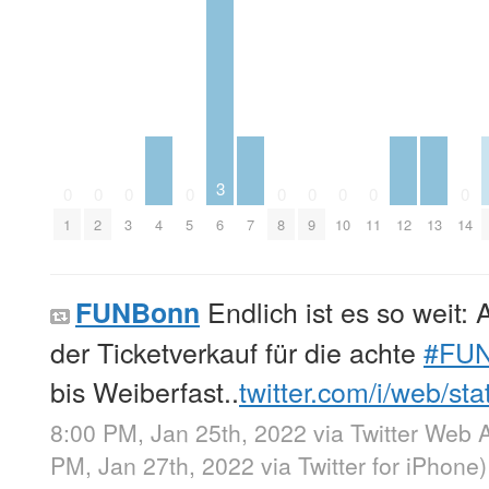
3
0
0
0
0
0
0
0
0
0
4
6
7
12
13
1
2
3
5
8
9
10
11
14
Endlich ist es so weit: 
FUNBonn
der Ticketverkauf für die achte
#FU
bis Weiberfast..
twitter.com/i/web/st
8:00 PM, Jan 25th, 2022
via
Twitter Web 
PM, Jan 27th, 2022
via
Twitter for iPhone
)