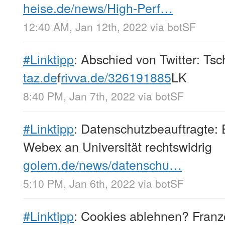
heise.de/news/High-Perf…
12:40 AM, Jan 12th, 2022
via
botSF
#Linktipp
: Abschied von Twitter: Tsc
taz.de
f
rivva.de/326191885
LK
8:40 PM, Jan 7th, 2022
via
botSF
#Linktipp
: Datenschutzbeauftragte: 
Webex an Universität rechtswidrig
golem.de/news/datenschu…
5:10 PM, Jan 6th, 2022
via
botSF
#Linktipp
: Cookies ablehnen? Fran