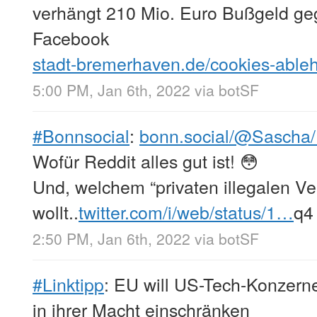
verhängt 210 Mio. Euro Bußgeld g
Facebook
stadt-bremerhaven.de/cookies-abl
5:00 PM, Jan 6th, 2022
via
botSF
#Bonnsocial
:
bonn.social/@Sasch
Wofür Reddit alles gut ist! 😳
Und, welchem “privaten illegalen Ve
wollt..
twitter.com/i/web/status/1…
q4
2:50 PM, Jan 6th, 2022
via
botSF
#Linktipp
: EU will US-Tech-Konzern
in ihrer Macht einschränken