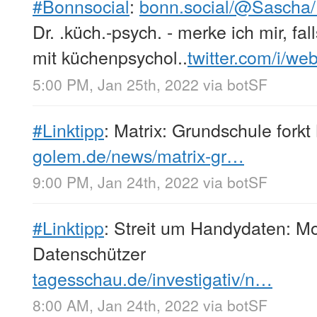
#Bonnsocial
:
bonn.social/@Sasch
Dr. .küch.-psych. - merke ich mir, f
mit küchenpsychol..
twitter.com/i/we
5:00 PM, Jan 25th, 2022
via
botSF
#Linktipp
: Matrix: Grundschule fork
golem.de/news/matrix-gr…
9:00 PM, Jan 24th, 2022
via
botSF
#Linktipp
: Streit um Handydaten: Mo
Datenschützer
tagesschau.de/investigativ/n…
8:00 AM, Jan 24th, 2022
via
botSF