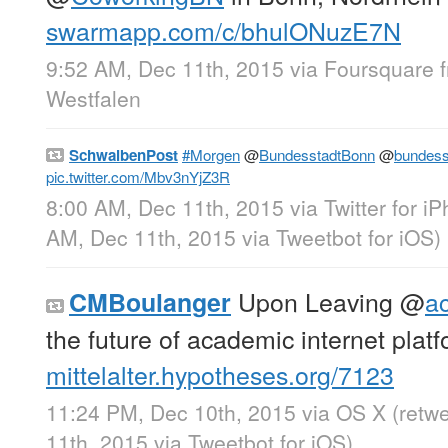
swarmapp.com/c/bhulONuzE7N
9:52 AM, Dec 11th, 2015
via
Foursquare
Westfalen
SchwalbenPost
#Morgen
@
BundesstadtBonn
@
bundess
pic.twitter.com/Mbv3nYjZ3R
8:00 AM, Dec 11th, 2015
via
Twitter for i
AM, Dec 11th, 2015
via
Tweetbot for iΟS
)
Upon Leaving
@
a
CMBoulanger
the future of academic internet plat
mittelalter.hypotheses.org/7123
11:24 PM, Dec 10th, 2015
via
OS X
(retw
11th, 2015
via
Tweetbot for iΟS
)