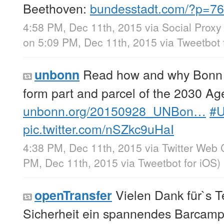
Beethoven:
bundesstadt.com/?p=7
4:58 PM, Dec 11th, 2015
via
Social Proxy
on 5:09 PM, Dec 11th, 2015
via
Tweetbot 
Read how and why Bonn 
unbonn
form part and parcel of the 2030 A
unbonn.org/20150928_UNBon…
#
pic.twitter.com/nSZkc9uHaI
4:38 PM, Dec 11th, 2015
via
Twitter Web 
PM, Dec 11th, 2015
via
Tweetbot for iΟS
)
Vielen Dank für`s Te
openTransfer
Sicherheit ein spannendes Barcam