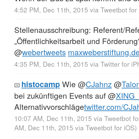
4:52 PM, Dec 11th, 2015
via
Tweetbot for
Stellenausschreibung: Referent/Ref
„Öffentlichkeitsarbeit und Förderung
@
webertweets
maxweberstiftung.de
4:35 PM, Dec 11th, 2015
via
Twitter for i
Wie
@
CJahnz
@
Talo
histocamp
bei zukünftigen Events auf
@
XING_
Alternativvorschläge
twitter.com/CJa
10:07 AM, Dec 11th, 2015
via
Tweetbot f
AM, Dec 11th, 2015
via
Tweetbot for iΟS
)