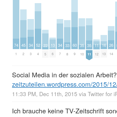
52
60
26
34
34
13
74
45
16
11
35
35
22
33
4
9
14
3
7
6
1
2
13
12
10
11
5
8
Social Media in der sozialen Arbeit?
zeitzuteilen.wordpress.com/2015/1
11:33 PM, Dec 11th, 2015
via
Twitter for 
Ich brauche keine TV-Zeitschrift son