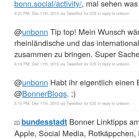
bonn.social/activity/
, mal sehen was 
6:21 PM, Dec 11th, 2015
via
Tweetbot for iΟS
in reply to unbonn
@
unbonn
Tip top! Mein Wunsch wär
rheinländische und das internation
zusammen zu bringen. Super Sache
6:19 PM, Dec 11th, 2015
via
Tweetbot for iΟS
in reply to unbonn
@
unbonn
Habt ihr eigentlich einen 
@
BonnerBlogs
. ;)
5:10 PM, Dec 11th, 2015
via
Tweetbot for iΟS
in reply to unbonn
Bonner Linktipps am
bundesstadt
Apple, Social Media, Rotkäppchen,