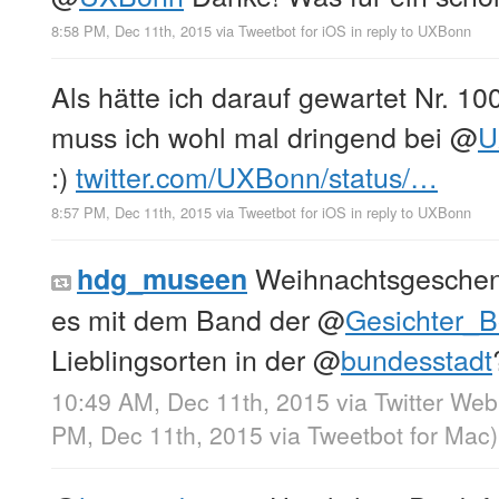
8:58 PM, Dec 11th, 2015
via
Tweetbot for iΟS
in reply to UXBonn
Als hätte ich darauf gewartet Nr. 1
muss ich wohl mal dringend bei
@
U
:)
twitter.com/UXBonn/status/…
8:57 PM, Dec 11th, 2015
via
Tweetbot for iΟS
in reply to UXBonn
Weihnachtsgeschen
hdg_museen
es mit dem Band der
@
Gesichter_
Lieblingsorten in der
@
bundesstadt
10:49 AM, Dec 11th, 2015
via
Twitter Web
PM, Dec 11th, 2015
via
Tweetbot for Mac
)