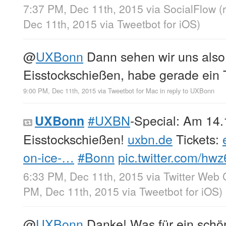
7:37 PM, Dec 11th, 2015
via
SocialFlow
(
Dec 11th, 2015
via
Tweetbot for iΟS
)
@
UXBonn
Dann sehen wir uns also
Eisstockschießen, habe gerade ein T
9:00 PM, Dec 11th, 2015
via
Tweetbot for Mac
in reply to UXBonn
#UXBN
-Special: Am 14.
UXBonn
Eisstockschießen!
uxbn.de
Tickets:
on-ice-…
#Bonn
pic.twitter.com/hw
6:33 PM, Dec 11th, 2015
via
Twitter Web 
PM, Dec 11th, 2015
via
Tweetbot for iΟS
)
@
UXBonn
Danke! Was für ein schön