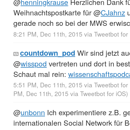
@
henningkrause
Herzlichen Dank fü
Weihnachtspostkarte für
@
CJahnz
u
gerade noch so bei der MWS erwisc
8:21 PM, Dec 11th, 2015
via
Tweetbot for
Wir sind jetzt a
countdown_pod
@
wisspod
vertreten und dort in best
Schaut mal rein:
wissenschaftspodca
5:51 PM, Dec 11th, 2015
via
Tweetbot for
PM, Dec 11th, 2015
via
Tweetbot for iΟS
)
@
unbonn
Ich experimentiere z.B. 
internationalen Social Network für 