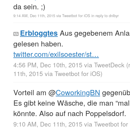
da sein. ;)
9:14 AM, Dec 11th, 2015
via
Tweetbot for iΟS
in reply to dnlbyr
Aus gegebenem Anlass:
Erbloggtes
gelesen haben.
twitter.com/exilsoester/st…
4:56 PM, Dec 10th, 2015
via
TweetDeck
(
11th, 2015
via
Tweetbot for iΟS
)
Vorteil am
@
CoworkingBN
gegenüb
Es gibt keine Wäsche, die man “ma
könnte. Also auf nach Poppelsdorf.
9:10 AM, Dec 11th, 2015
via
Tweetbot for