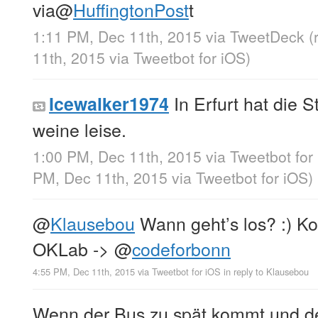
via
@
HuffingtonPost
t
1:11 PM, Dec 11th, 2015
via
TweetDeck
(
11th, 2015
via
Tweetbot for iΟS
)
In Erfurt hat die
Icewalker1974
weine leise.
1:00 PM, Dec 11th, 2015
via
Tweetbot for
PM, Dec 11th, 2015
via
Tweetbot for iΟS
)
@
Klausebou
Wann geht’s los? :) 
OKLab ->
@
codeforbonn
4:55 PM, Dec 11th, 2015
via
Tweetbot for iΟS
in reply to Klausebou
Wenn der Bus zu spät kommt und de