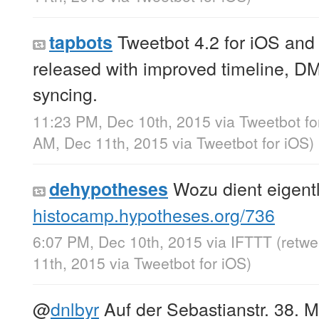
Tweetbot 4.2 for iOS and
tapbots
released with improved timeline, DM,
syncing.
11:23 PM, Dec 10th, 2015
via
Tweetbot f
AM, Dec 11th, 2015
via
Tweetbot for iΟS
)
Wozu dient eigentl
dehypotheses
histocamp.hypotheses.org/736
6:07 PM, Dec 10th, 2015
via
IFTTT
(retw
11th, 2015
via
Tweetbot for iΟS
)
@
dnlbyr
Auf der Sebastianstr. 38. 