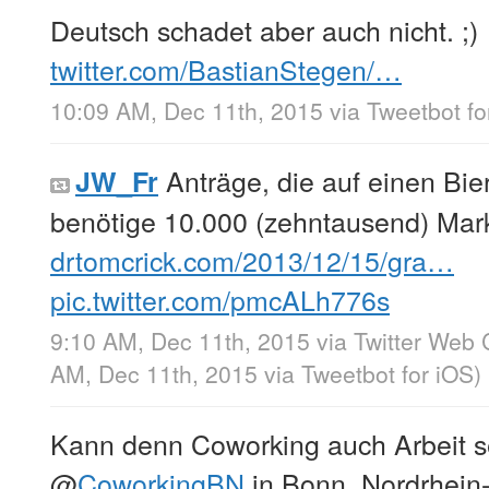
Deutsch schadet aber auch nicht. ;)
twitter.com/BastianStegen/…
10:09 AM, Dec 11th, 2015
via
Tweetbot fo
Anträge, die auf einen Bie
JW_Fr
benötige 10.000 (zehntausend) Mark
drtomcrick.com/2013/12/15/gra…
pic.twitter.com/pmcALh776s
9:10 AM, Dec 11th, 2015
via
Twitter Web 
AM, Dec 11th, 2015
via
Tweetbot for iΟS
)
Kann denn Coworking auch Arbeit 
@
CoworkingBN
in Bonn, Nordrhein