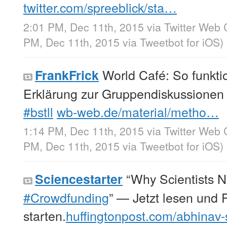
twitter.com/spreeblick/sta…
2:01 PM, Dec 11th, 2015
via
Twitter Web 
PM, Dec 11th, 2015
via
Tweetbot for iΟS
)
World Café: So funktio
FrankFrick
Erklärung zur Gruppendiskussionen
#bstll
wb-web.de/material/metho…
1:14 PM, Dec 11th, 2015
via
Twitter Web 
PM, Dec 11th, 2015
via
Tweetbot for iΟS
)
“Why Scientists 
Sciencestarter
#Crowdfunding
” — Jetzt lesen und P
starten.
huffingtonpost.com/abhina