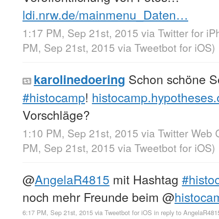
ldi.nrw.de/mainmenu_Daten…
1:17 PM, Sep 21st, 2015
via
Twitter for i
PM, Sep 21st, 2015
via
Tweetbot for iΟS
)
Schon schöne Sc
karolinedoering
#histocamp
!
histocamp.hypotheses.
Vorschläge?
1:10 PM, Sep 21st, 2015
via
Twitter Web C
PM, Sep 21st, 2015
via
Tweetbot for iΟS
)
@
AngelaR4815
mit Hashtag
#hist
noch mehr Freunde beim
@
histoca
6:17 PM, Sep 21st, 2015
via
Tweetbot for iΟS
in reply to AngelaR481