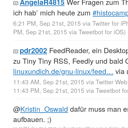
Wer Fragen zum Th
AngelaR4815
ich hab’ mich heute zum
#histocam
6:21 PM, Sep 21st, 2015
via
Twitter for i
PM, Sep 21st, 2015
via
Tweetbot for iΟS
)
FeedReader, ein Desktop
pdr2002
zu Tiny Tiny RSS, Feedly und bald
linuxundich.de/gnu-linux/feed…
via
11:43 AM, Sep 21st, 2015
via
Twitter Web
11:43 PM, Sep 21st, 2015
via
Tweetbot fo
@
Kristin_Oswald
dafür muss man er
aufbauen. ;)