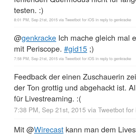
testen. :)
8:01 PM, Sep 21st, 2015
via
Tweetbot for iΟS
in reply to genkracke
@
genkracke
Ich mache gleich mal e
mit Periscope.
#gid15
;)
7:58 PM, Sep 21st, 2015
via
Tweetbot for iΟS
in reply to genkracke
Feedback der einen Zuschauerin zei
der Ton grottig und abgehackt ist. A
für Livestreaming. :(
7:38 PM, Sep 21st, 2015
via
Tweetbot for
Mit
@
Wirecast
kann man dem Lives