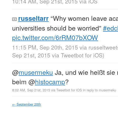
10:14 AM, Sep 21st, 2015
via
iOS
“Why women leave ac
russeltarr
universities should be worried”
#edc
pic.twitter.com/6rRM07bXOW
11:15 PM, Sep 20th, 2015
via
russeltweet
Sep 21st, 2015
via
Tweetbot for iΟS
)
@
musermeku
Ja, und wie heißt sie
beim
@
histocamp
?
8:02 AM, Sep 21st, 2015
via
Tweetbot for iΟS
in reply to musermeku
←
September 20th