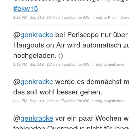
#bkw15
8:23 PM, Sep 21st, 2015
via
Tweetbot for iΟS
in reply to Kristin_Osw
@
genkracke
bei Periscope nur übe
Hangouts on Air wird automatisch 
hochgeladen. :)
8:12 PM, Sep 21st, 2015
via
Tweetbot for iΟS
in reply to genkracke
@
genkracke
werde es demnächst mal
das soll wohl besser gehen.
8:08 PM, Sep 21st, 2015
via
Tweetbot for iΟS
in reply to genkracke
@
genkracke
vor ein paar Wochen w
fehlenden Quermodus nicht für lang