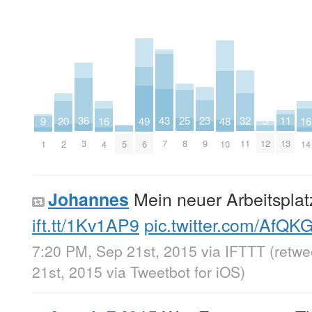
23
5
36
43
11
25
32
3
49
20
48
9
16
16
9
12
3
7
13
8
11
5
6
2
10
1
4
14
Mein neuer Arbeitsplat
Johannes
ift.tt/1Kv1AP9
pic.twitter.com/AfQK
7:20 PM, Sep 21st, 2015
via
IFTTT
(retw
21st, 2015
via
Tweetbot for iΟS
)