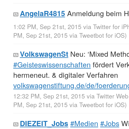
Anmeldung beim Hi
AngelaR4815
1:02 PM, Sep 21st, 2015
via
Twitter for i
PM, Sep 21st, 2015
via
Tweetbot for iΟS
)
Neu: ‘Mixed Metho
VolkswagenSt
#Geisteswissenschaften
fördert Verk
hermeneut. & digitaler Verfahren
volkswagenstiftung.de/de/foerderu
12:32 PM, Sep 21st, 2015
via
Twitter Web
PM, Sep 21st, 2015
via
Tweetbot for iΟS
)
#Medien
#Jobs
Wi
DIEZEIT_Jobs