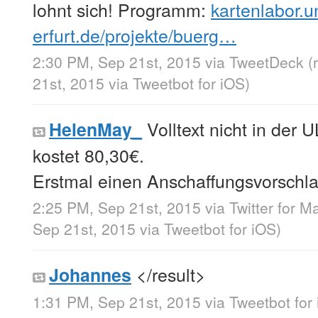
lohnt sich! Programm:
kartenlabor.u
erfurt.de/projekte/buerg…
2:30 PM, Sep 21st, 2015
via
TweetDeck
(
21st, 2015
via
Tweetbot for iΟS
)
Volltext nicht in der 
HelenMay_
kostet 80,30€.
Erstmal einen Anschaffungsvorschla
2:25 PM, Sep 21st, 2015
via
Twitter for M
Sep 21st, 2015
via
Tweetbot for iΟS
)
</result>
Johannes
1:31 PM, Sep 21st, 2015
via
Tweetbot for