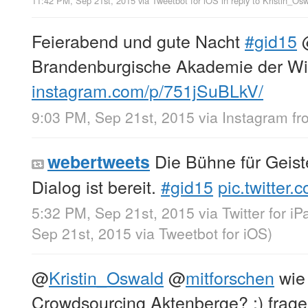
11:42 PM, Sep 21st, 2015
via
Tweetbot for iΟS
in reply to Kristin_Os
Feierabend und gute Nacht
#gid15
@
Brandenburgische Akademie der Wi
instagram.com/p/751jSuBLkV/
9:03 PM, Sep 21st, 2015
via
Instagram
f
Die Bühne für Geist
webertweets
Dialog ist bereit.
#gid15
pic.twitte
5:32 PM, Sep 21st, 2015
via
Twitter for iP
Sep 21st, 2015
via
Tweetbot for iΟS
)
@
Kristin_Oswald
@
mitforschen
wie 
Crowdsourcing Aktenberge? :) frage