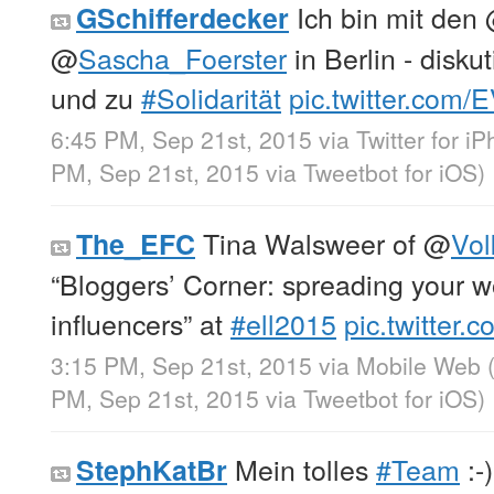
Ich bin mit den
GSchifferdecker
@
Sascha_Foerster
in Berlin - disku
und zu
#Solidarität
pic.twitter.com
6:45 PM, Sep 21st, 2015
via
Twitter for i
PM, Sep 21st, 2015
via
Tweetbot for iΟS
)
Tina Walsweer of
@
Vo
The_EFC
“Bloggers’ Corner: spreading your w
influencers” at
#ell2015
pic.twitte
3:15 PM, Sep 21st, 2015
via
Mobile Web 
PM, Sep 21st, 2015
via
Tweetbot for iΟS
)
Mein tolles
#Team
:-
StephKatBr