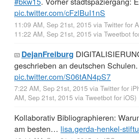
#bkw15
. Vorher stadtspaziergang: Er
pic.twitter.com/cFzlBuI1nS
11:09 AM, Sep 21st, 2015
via
Twitter for 
11:22 AM, Sep 21st, 2015
via
Tweetbot fo
DIGITALISIERUNG
DejanFreiburg
geschrieben an deutschen Schulen
pic.twitter.com/S06tAN4pS7
7:22 AM, Sep 21st, 2015
via
Twitter for i
AM, Sep 21st, 2015
via
Tweetbot for iΟS
)
Kollaborativ Bibliographieren: War
am besten…
lisa.gerda-henkel-stift