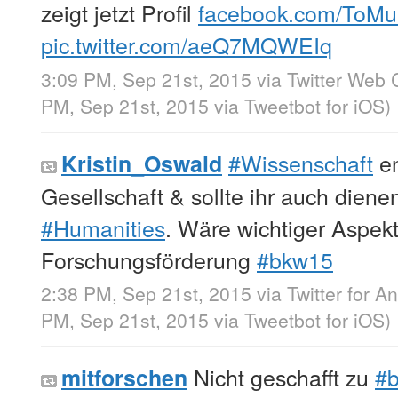
zeigt jetzt Profil
facebook.com/ToM
pic.twitter.com/aeQ7MQWEIq
3:09 PM, Sep 21st, 2015
via
Twitter Web C
PM, Sep 21st, 2015
via
Tweetbot for iΟS
)
#Wissenschaft
en
Kristin_Oswald
Gesellschaft & sollte ihr auch diene
#Humanities
. Wäre wichtiger Aspekt
Forschungsförderung
#bkw15
2:38 PM, Sep 21st, 2015
via
Twitter for A
PM, Sep 21st, 2015
via
Tweetbot for iΟS
)
Nicht geschafft zu
#
mitforschen