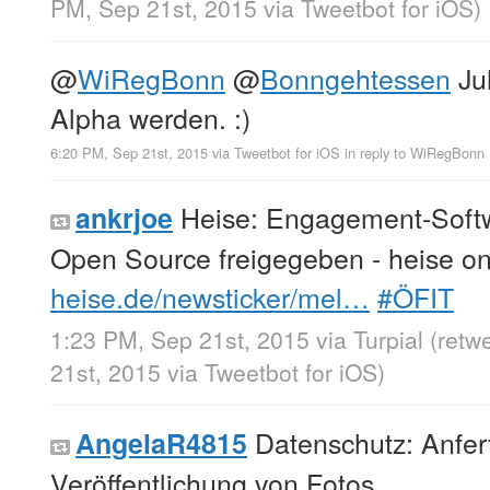
PM, Sep 21st, 2015
via
Tweetbot for iΟS
)
@
WiRegBonn
@
Bonngehtessen
Juh
Alpha werden. :)
6:20 PM, Sep 21st, 2015
via
Tweetbot for iΟS
in reply to WiRegBonn
Heise: Engagement-Softw
ankrjoe
Open Source freigegeben - heise on
heise.de/newsticker/mel…
#ÖFIT
1:23 PM, Sep 21st, 2015
via
Turpial
(retw
21st, 2015
via
Tweetbot for iΟS
)
Datenschutz: Anfer
AngelaR4815
Veröffentlichung von Fotos…