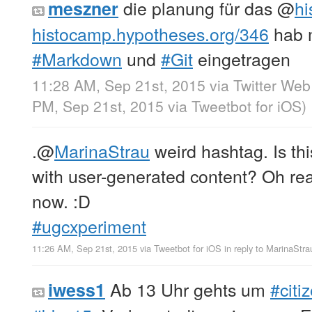
die planung für das
@
h
meszner
histocamp.hypotheses.org/346
hab m
#Markdown
und
#Git
eingetragen
11:28 AM, Sep 21st, 2015
via
Twitter Web
PM, Sep 21st, 2015
via
Tweetbot for iΟS
)
.
@
MarinaStrau
weird hashtag. Is th
with user-generated content? Oh real
now. :D
#ugcxperiment
11:26 AM, Sep 21st, 2015
via
Tweetbot for iΟS
in reply to MarinaStra
Ab 13 Uhr gehts um
#citi
iwess1